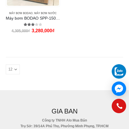
MÁY BƠM BODAO
,
MÁY BƠM NƯỚC
Máy bơm BODAO SPP-1500 (2HP họng 60-42)
3.00
out of 5
3,280,000
₫
4,305,000
₫
GIA BAN
Công ty TNHH Alo Mua Bán
Trụ Sở: 39/14A Phú Thọ, Phường Minh Phụng, TP.HCM