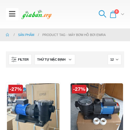
0
SẢN PHẨM
PRODUCT TAG -
MÁY BƠM HỒ BƠI EWRA
FILTER
-27%
-27%