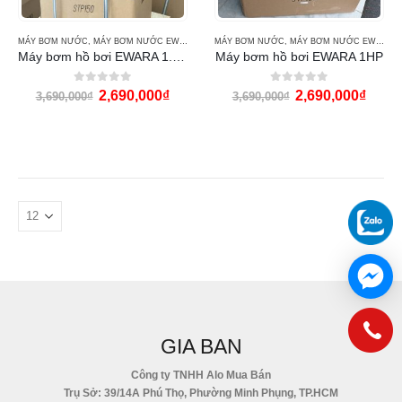
MÁY BƠM NƯỚC
,
MÁY BƠM NƯỚC EWARA
MÁY BƠM NƯỚC
,
MÁY BƠM NƯỚC EWARA
Máy bơm hồ bơi EWARA 1.5HP
Máy bơm hồ bơi EWARA 1HP
0
out of 5
0
out of 5
2,690,000
₫
2,690,000
₫
3,690,000
₫
3,690,000
₫
GIA BAN
Công ty TNHH Alo Mua Bán
Trụ Sở: 39/14A Phú Thọ, Phường Minh Phụng, TP.HCM