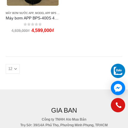
MÁY BƠM NƯỚC APP
,
MODEL APP BPS & TPS
Máy bơm APP BPS-400S 400w
0
out of 5
4,599,000
₫
4,939,000
₫
GIA BAN
Công ty TNHH Alo Mua Bán
Trụ Sở: 39/14A Phú Thọ, Phường Minh Phụng, TP.HCM