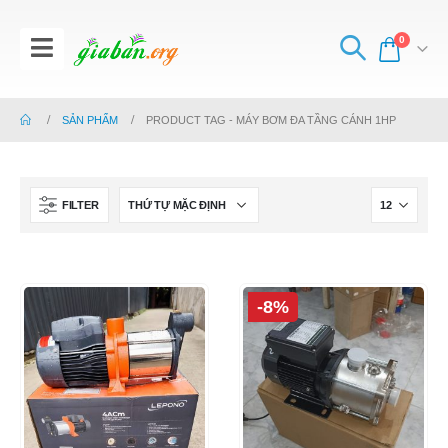
0
SẢN PHẨM
PRODUCT TAG -
MÁY BƠM ĐA TẦNG CÁNH 1HP
FILTER
-8%