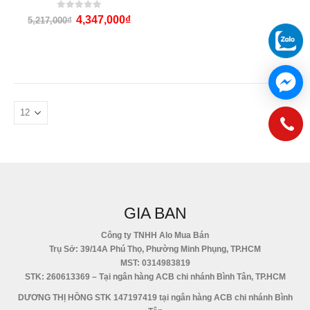
0
out of 5
4,347,000
₫
5,217,000
₫
GIA BAN
Công ty TNHH Alo Mua Bán
Trụ Sở: 39/14A Phú Thọ, Phường Minh Phụng, TP.HCM
MST: 0314983819
STK: 260613369 – Tại ngân hàng ACB chi nhánh Bình Tân, TP.HCM
DƯƠNG THỊ HỒNG STK 147197419 tại ngân hàng ACB chi nhánh Bình