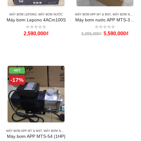
MÁY BƠM LEPONO
,
MÁY BƠM NƯỚC
MÁY BƠM APP MT & MST
,
MÁY BƠM NƯỚC
,
Máy bơm Lepono 4ACm100S
Máy bơm nước APP MTS-35 1HP
0
out of 5
0
out of 5
2,590,000
₫
5,590,000
₫
6,055,000
₫
HOT
-17%
MÁY BƠM APP MT & MST
,
MÁY BƠM NƯỚC
,
MÁY BƠM NƯỚC APP
Máy bơm APP MTS-54 (1HP)