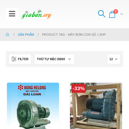
0
SẢN PHẨM
PRODUCT TAG -
MÁY BƠM CON SÒ 1.5HP
FILTER
-33%