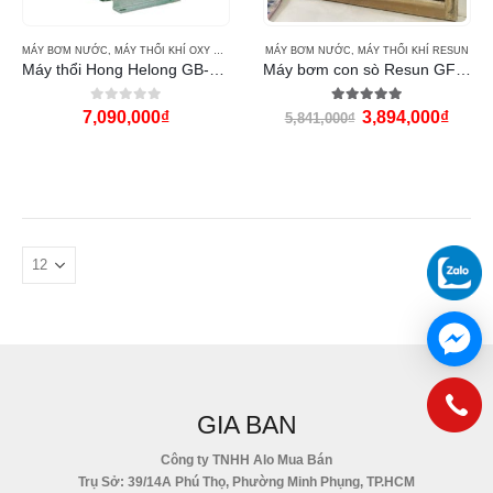
MÁY BƠM NƯỚC
,
MÁY THỔI KHÍ OXY HONG HELONG
MÁY BƠM NƯỚC
,
MÁY THỔI KHÍ RESUN
Máy thổi Hong Helong GB-1100 (1100w)
Máy bơm con sò Resun GF1100 (1100w)
0
out of 5
5.00
out of 5
7,090,000
₫
3,894,000
₫
5,841,000
₫
GIA BAN
Công ty TNHH Alo Mua Bán
Trụ Sở: 39/14A Phú Thọ, Phường Minh Phụng, TP.HCM