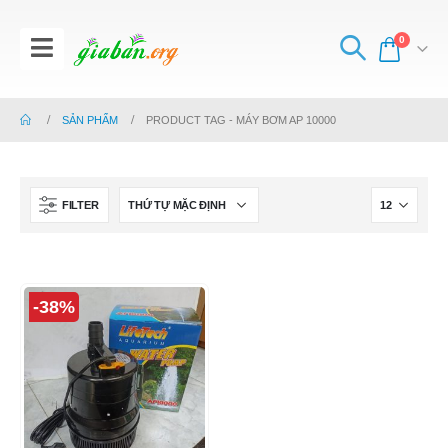
0
SẢN PHẨM
PRODUCT TAG -
MÁY BƠM AP 10000
FILTER
-38%