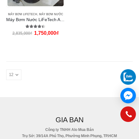
MÁY BƠM LIFETECH
,
MÁY BƠM NƯỚC
Máy Bơm Nước LiFeTech AP10000 (360W)
4.33
out of 5
1,750,000
₫
2,835,000
₫
GIA BAN
Công ty TNHH Alo Mua Bán
Trụ Sở: 39/14A Phú Thọ, Phường Minh Phụng, TP.HCM