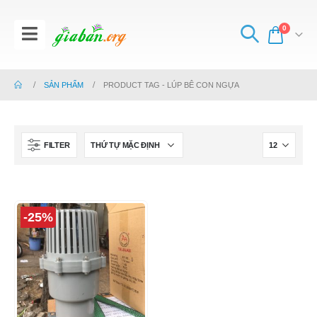
0
SẢN PHẨM
PRODUCT TAG -
LÚP BÊ CON NGỰA
FILTER
-25%