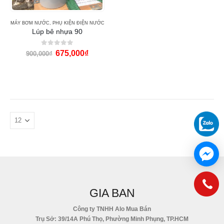
MÁY BƠM NƯỚC
,
PHỤ KIỆN ĐIỆN NƯỚC
Lúp bê nhựa 90
0
out of 5
675,000
₫
900,000
₫
GIA BAN
Công ty TNHH Alo Mua Bán
Trụ Sở: 39/14A Phú Thọ, Phường Minh Phụng, TP.HCM