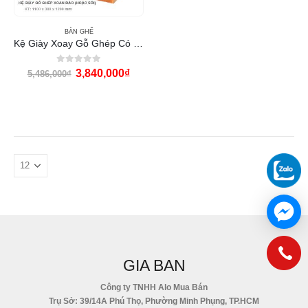
BÀN GHẾ
Kệ Giày Xoay Gỗ Ghép Có Hộc Kéo KEGG1
0
out of 5
3,840,000
₫
5,486,000
₫
GIA BAN
Công ty TNHH Alo Mua Bán
Trụ Sở: 39/14A Phú Thọ, Phường Minh Phụng, TP.HCM