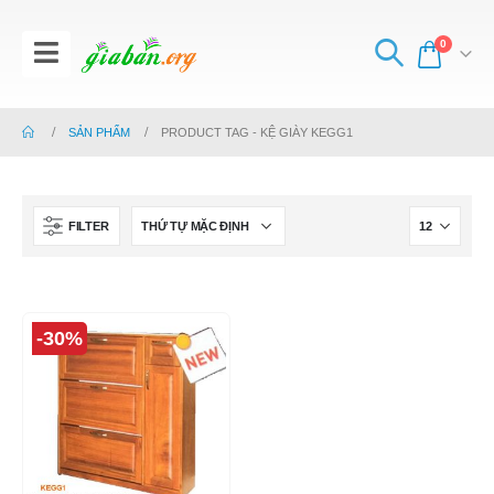
0
SẢN PHẨM
PRODUCT TAG -
KỆ GIÀY KEGG1
FILTER
-30%