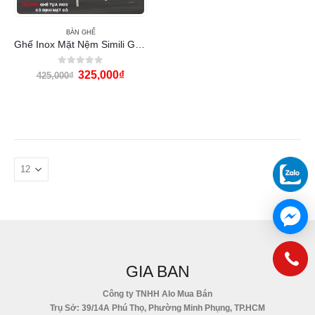
BÀN GHẾ
Ghế Inox Mặt Nệm Simili GCD40
0
out of 5
325,000
₫
425,000
₫
GIA BAN
Công ty TNHH Alo Mua Bán
Trụ Sở: 39/14A Phú Thọ, Phường Minh Phụng, TP.HCM