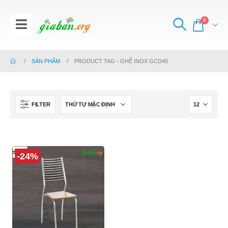
0
SẢN PHẨM
PRODUCT TAG -
GHẾ INOX GCD40
FILTER
-24%