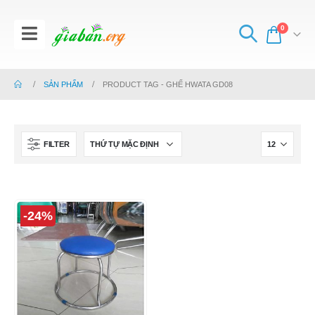
0
SẢN PHẨM
PRODUCT TAG -
GHẾ HWATA GD08
FILTER
-24%