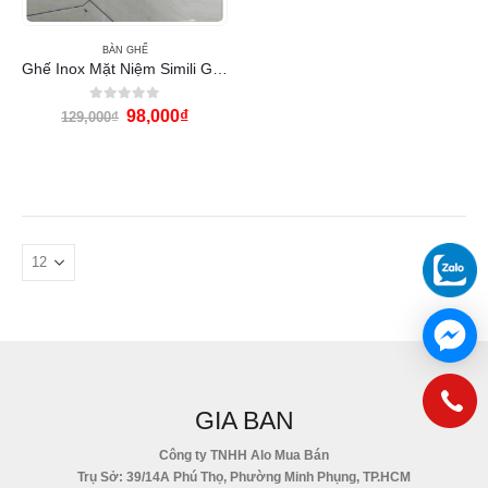
BÀN GHẾ
Ghế Inox Mặt Niệm Simili GD-08
0
out of 5
98,000
₫
129,000
₫
GIA BAN
Công ty TNHH Alo Mua Bán
Trụ Sở: 39/14A Phú Thọ, Phường Minh Phụng, TP.HCM