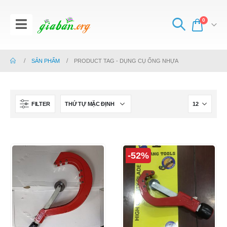
0
SẢN PHẨM
PRODUCT TAG -
DỤNG CỤ ỐNG NHỰA
FILTER
-52%