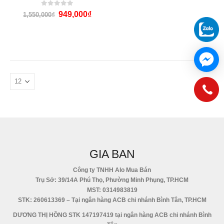
0
out of 5
949,000
₫
1,550,000
₫
GIA BAN
Công ty TNHH Alo Mua Bán
Trụ Sở: 39/14A Phú Thọ, Phường Minh Phụng, TP.HCM
MST: 0314983819
STK: 260613369 – Tại ngân hàng ACB chi nhánh Bình Tân, TP.HCM
DƯƠNG THỊ HỒNG STK 147197419 tại ngân hàng ACB chi nhánh Bình