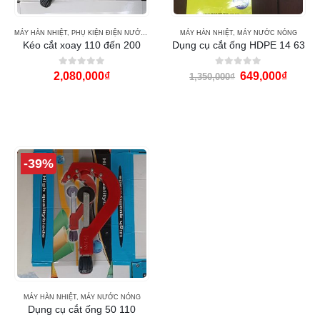
MÁY HÀN NHIỆT
,
PHỤ KIỆN ĐIỆN NƯỚC
,
VẬT DỤNG NHÀ CỬA
MÁY HÀN NHIỆT
,
MÁY NƯỚC NÓNG
Kéo cắt xoay 110 đến 200
Dụng cụ cắt ống HDPE 14 63
0
out of 5
0
out of 5
2,080,000
₫
649,000
₫
1,350,000
₫
-39%
MÁY HÀN NHIỆT
,
MÁY NƯỚC NÓNG
Dụng cụ cắt ống 50 110