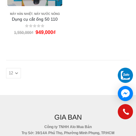
MÁY HÀN NHIỆT
,
MÁY NƯỚC NÓNG
Dụng cụ cắt ống 50 110
0
out of 5
949,000
₫
1,550,000
₫
GIA BAN
Công ty TNHH Alo Mua Bán
Trụ Sở: 39/14A Phú Thọ, Phường Minh Phụng, TP.HCM