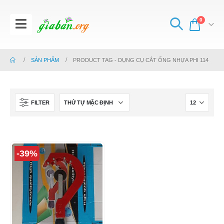
0
SẢN PHẨM
PRODUCT TAG -
DỤNG CỤ CẮT ỐNG NHỰA PHI 114
FILTER
-39%