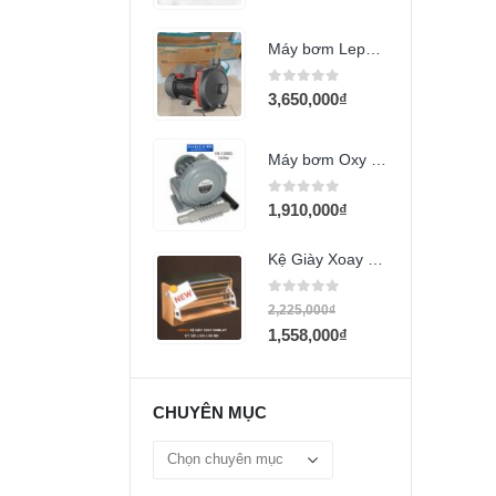
Máy bơm Lepono ACm150L 2Hp
0
out of 5
3,650,000
₫
Máy bơm Oxy HAILEA VB-185G (185w)
0
out of 5
1,910,000
₫
Kệ Giày Xoay MAMILUT KEGV2
0
out of 5
2,225,000
₫
1,558,000
₫
CHUYÊN MỤC
Chuyên
mục