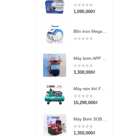
0
out of 5
1,095,000
₫
Bồn inox Megasun 10000l đứng
0
out of 5
Máy bơm APP SWO 60 (400w)
0
out of 5
3,308,000
₫
Máy nén khí Fusheng TA-65 (2Hp)
0
out of 5
15,290,000
₫
Máy Bơm SOBO SF-6000 (50w)
0
out of 5
1,350,000
₫