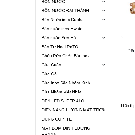
BỒN NƯỚC
BỒN NƯỚC ĐẠI THÀNH
Bồn Nước inox Dapha
Bồn nước inox Hwata
Bồn nước Sơn Hà
Bồn Tự Hoại RoTO
Đầu
Chậu Rửa Chén Bát Inox
Cửa Cuốn
Cửa Gỗ
Cửa Inox Sắc Nhôm Kính
Cửa Nhôm Việt Nhật
ĐÈN LED SUPER ALO
Hiển thị
ĐIỆN NĂNG LƯỢNG MẶT TRỜI
DỤNG CỤ Y TẾ
MÁY BƠM ĐỊNH LƯỢNG
HANNA