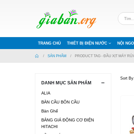
TRANG CHỦ
THIẾT BỊ ĐIỆN NƯỚC
NỘI NGO
SẢN PHẨM
PRODUCT TAG -
ĐẦU XỊT MÁY RỬ
Sort By
DANH MỤC SẢN PHẨM
ALIA
BÀN CẦU BÔN CẦU
Bàn Ghế
BẢNG GIÁ ĐỘNG CƠ ĐIỆN
HITACHI