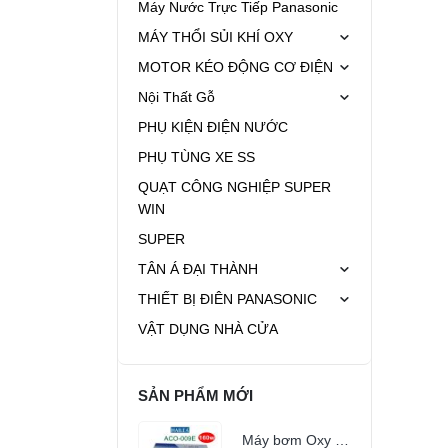
Máy Nước Trực Tiếp Panasonic
MÁY THỔI SỦI KHÍ OXY
MOTOR KÉO ĐỘNG CƠ ĐIỆN
Nội Thất Gỗ
PHỤ KIỆN ĐIỆN NƯỚC
PHỤ TÙNG XE SS
QUẠT CÔNG NGHIỆP SUPER
WIN
SUPER
TÂN Á ĐẠI THÀNH
THIẾT BỊ ĐIÊN PANASONIC
VẬT DỤNG NHÀ CỬA
SẢN PHẨM MỚI
Máy bơm Oxy HAILEA ACO-009E (160W)