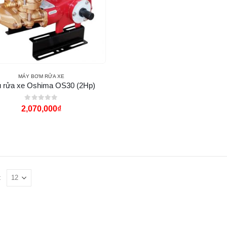
MÁY BƠM RỬA XE
 rửa xe Oshima OS30 (2Hp)
0
out of 5
2,070,000
₫
: