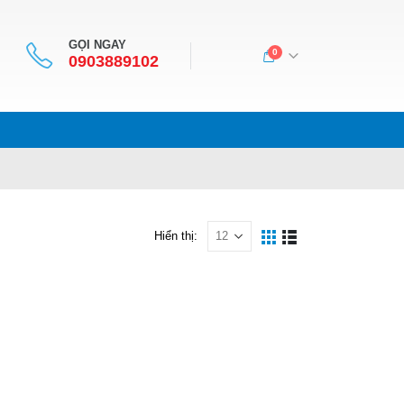
GỌI NGAY
0
0903889102
Hiển thị: