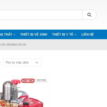
ẠI THẤT
THIẾT BỊ VỆ SINH
THIẾT BỊ Y TẾ
LIÊN HỆ
A XE OSHIMA OS-30
: