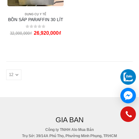
DỤNG CỤ Y TẾ
BỒN SÁP PARAFFIN 30 LÍT
0
out of 5
26,920,000
₫
32,000,000
₫
GIA BAN
Công ty TNHH Alo Mua Bán
Trụ Sở: 39/14A Phú Thọ, Phường Minh Phụng, TP.HCM