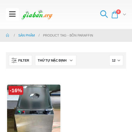
0
SẢN PHẨM
PRODUCT TAG -
BỒN PARAFFIN
FILTER
-16%