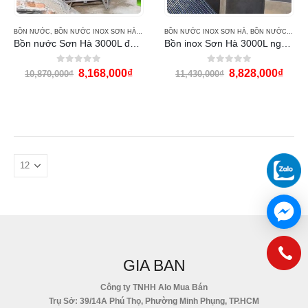
BỒN NƯỚC
,
BỒN NƯỚC INOX SƠN HÀ
,
BỒN NƯỚC SƠN HÀ
BỒN NƯỚC INOX SƠN HÀ
,
BỒN NƯỚC SƠN HÀ
Bồn nước Sơn Hà 3000L đứng
Bồn inox Sơn Hà 3000L ngang
0
out of 5
0
out of 5
8,168,000
₫
8,828,000
₫
10,870,000
₫
11,430,000
₫
GIA BAN
Công ty TNHH Alo Mua Bán
Trụ Sở: 39/14A Phú Thọ, Phường Minh Phụng, TP.HCM