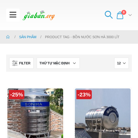
0
SẢN PHẨM
PRODUCT TAG -
BỒN NƯỚC SƠN HÀ 3000 LÍT
FILTER
-25%
-23%