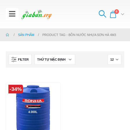
0
SẢN PHẨM
PRODUCT TAG -
BỒN NƯỚC NHỰA SƠN HÀ 4M3
FILTER
-34%