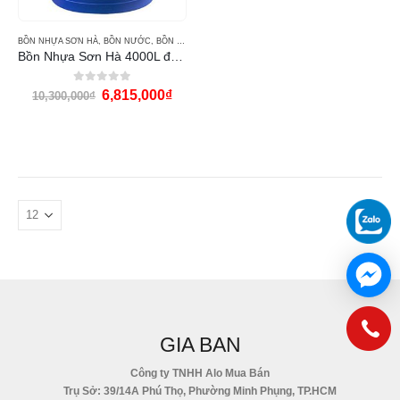
BỒN NHỰA SƠN HÀ
,
BỒN NƯỚC
,
BỒN NƯỚC SƠN HÀ
Bồn Nhựa Sơn Hà 4000L đứng
0
out of 5
6,815,000
₫
10,300,000
₫
GIA BAN
Công ty TNHH Alo Mua Bán
Trụ Sở: 39/14A Phú Thọ, Phường Minh Phụng, TP.HCM