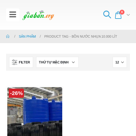
0
SẢN PHẨM
PRODUCT TAG -
BỒN NƯỚC NHỰA 10.000 LÍT
FILTER
-26%