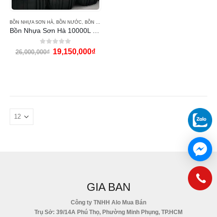
BỒN NHỰA SƠN HÀ
,
BỒN NƯỚC
,
BỒN NƯỚC SƠN HÀ
Bồn Nhựa Sơn Hà 10000L đứng
0
out of 5
19,150,000
₫
26,000,000
₫
GIA BAN
Công ty TNHH Alo Mua Bán
Trụ Sở: 39/14A Phú Thọ, Phường Minh Phụng, TP.HCM