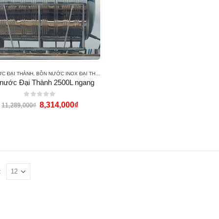
C ĐẠI THÀNH
,
BỒN NƯỚC INOX ĐẠI THÀNH
nước Đại Thành 2500L ngang
0
out of 5
8,314,000
₫
11,289,000
₫
: