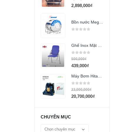
2,898,000
₫
Bồn nước Megasun 500l ngang
0
out of 5
Ghế Inox Mặt Niệm Simili GX25
0
out of 5
500,000
₫
439,000
₫
Máy Bơm Hitachi WM_P750GX
0
out of 5
23,000,000
₫
20,700,000
₫
CHUYÊN MỤC
Chuyên