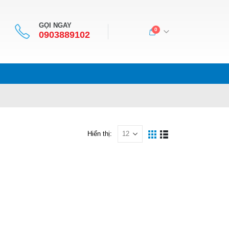
GỌI NGAY
0
0903889102
Hiển thị: