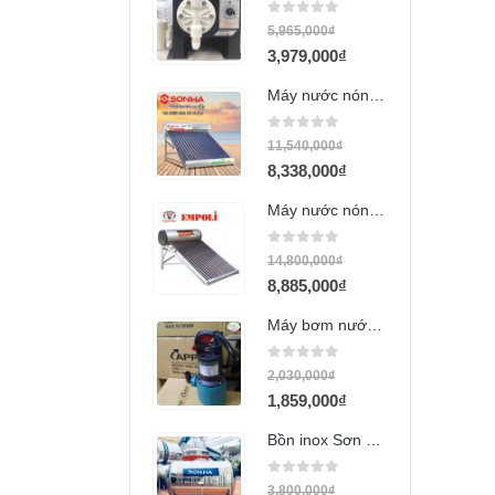
0
out of 5
5,965,000
₫
3,979,000
₫
Máy nước nóng mặt trời Thái Dương Năng 200L Gold
0
out of 5
11,540,000
₫
8,338,000
₫
Máy nước nóng mặt trời 240l Empoli PPR
0
out of 5
14,800,000
₫
8,885,000
₫
Máy bơm nước APP TPS-200 (200w)
0
out of 5
2,030,000
₫
1,859,000
₫
Bồn inox Sơn Hà 1000l ngang
0
out of 5
3,800,000
₫