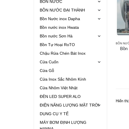
BỒN NƯỚC
BỒN NƯỚC ĐẠI THÀNH
Bồn Nước inox Dapha
Bồn nước inox Hwata
Bồn nước Sơn Hà
BỒN NƯỚ
Bồn Tự Hoại RoTO
Bồn 
Chậu Rửa Chén Bát Inox
Cửa Cuốn
Cửa Gỗ
Cửa Inox Sắc Nhôm Kính
Cửa Nhôm Việt Nhật
ĐÈN LED SUPER ALO
Hiển thị
ĐIỆN NĂNG LƯỢNG MẶT TRỜI
DỤNG CỤ Y TẾ
MÁY BƠM ĐỊNH LƯỢNG
HANNA