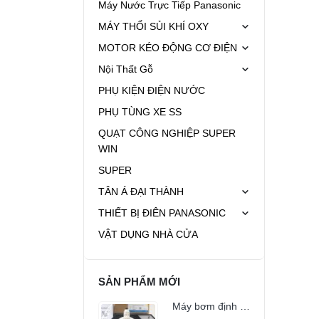
Máy Nước Trực Tiếp Panasonic
MÁY THỔI SỦI KHÍ OXY
MOTOR KÉO ĐỘNG CƠ ĐIỆN
Nội Thất Gỗ
PHỤ KIỆN ĐIỆN NƯỚC
PHỤ TÙNG XE SS
QUẠT CÔNG NGHIỆP SUPER
WIN
SUPER
TÂN Á ĐẠI THÀNH
THIẾT BỊ ĐIÊN PANASONIC
VẬT DỤNG NHÀ CỬA
SẢN PHẨM MỚI
Máy bơm định lượng HANNA BL3