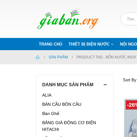
TRANG CHỦ
THIẾT BỊ ĐIỆN NƯỚC
NỘI NGO
SẢN PHẨM
PRODUCT TAG -
BỒN NƯỚC INOX 
Sort By
DANH MỤC SẢN PHẨM
ALIA
-26
BÀN CẦU BÔN CẦU
Bàn Ghế
BẢNG GIÁ ĐỘNG CƠ ĐIỆN
HITACHI