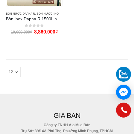
BỒN NƯỚC DAPHA R
,
BỒN NƯỚC INOX DAPHA
Bồn inox Dapha R 1500L ngang
0
out of 5
8,860,000
₫
10,060,000
₫
GIA BAN
Công ty TNHH Alo Mua Bán
Trụ Sở: 39/14A Phú Thọ, Phường Minh Phụng, TP.HCM