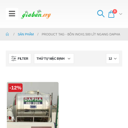
0
SẢN PHẨM
PRODUCT TAG -
BỒN INOX1.500 LÍT NGANG DAPHA
FILTER
-12%