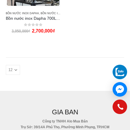
BỒN NƯỚC INOX DAPHA
,
BỒN NƯỚC INOX DAPHA A
Bồn nước inox Dapha 700L ngang
0
out of 5
2,700,000
₫
3,050,000
₫
GIA BAN
Công ty TNHH Alo Mua Bán
Trụ Sở: 39/14A Phú Thọ, Phường Minh Phụng, TP.HCM