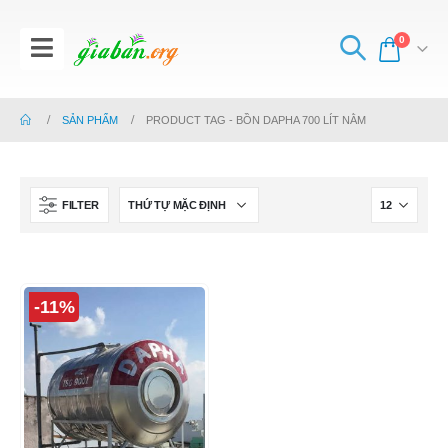
0
SẢN PHẨM
PRODUCT TAG -
BỒN DAPHA 700 LÍT NẰM
FILTER
-11%