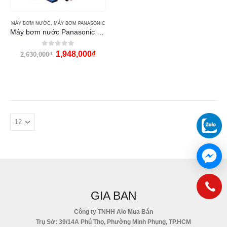
MÁY BƠM NƯỚC
,
MÁY BƠM PANASONIC
Máy bơm nước Panasonic GP-250JXK
0
out of 5
1,948,000
₫
2,630,000
₫
GIA BAN
Công ty TNHH Alo Mua Bán
Trụ Sở: 39/14A Phú Thọ, Phường Minh Phụng, TP.HCM