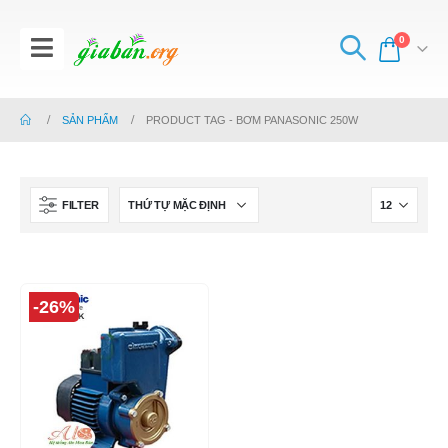
0
SẢN PHẨM
PRODUCT TAG -
BƠM PANASONIC 250W
FILTER
-26%