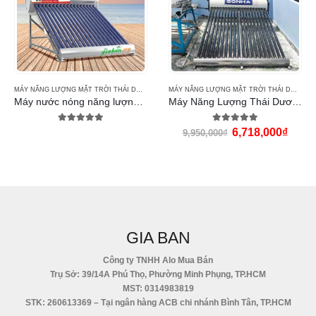
,
MÁY NƯỚC NÓNG THÁI DƯƠNG NĂNG TITAN
MÁY NĂNG LƯỢNG MẶT TRỜI THÁI DƯƠNG NĂNG
,
MÁY NƯỚC NÓNG THÁI DƯƠNG NĂNG T
MÁY NĂNG LƯỢNG MẶT TRỜI THÁI DƯƠNG NĂNG
Máy nước nóng năng lượng Thái Dương Năng 180l Titan
Máy Năng Lượng Thái Dương Năng 200l Eco
5.00
out of 5
5.00
out of 5
6,718,000
₫
9,950,000
₫
GIA BAN
Công ty TNHH Alo Mua Bán
Trụ Sở: 39/14A Phú Thọ, Phường Minh Phụng, TP.HCM
MST: 0314983819
STK: 260613369 – Tại ngân hàng ACB chi nhánh Bình Tân, TP.HCM