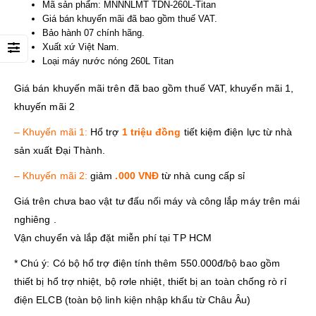
Mã sản phẩm: MNNNLMT TDN-260L-Titan
Giá bán khuyến mãi đã bao gồm thuế VAT.
Bảo hành 07 chính hãng.
Xuất xứ Việt Nam.
Loại máy nước nóng 260L Titan
Giá bán khuyến mãi trên đã bao gồm thuế VAT, khuyến mãi 1,
khuyến mãi 2
– Khuyến mãi 1:
Hổ trợ
1 triệu đồng
tiết kiệm điện lực từ nhà
sản xuất Đại Thành.
– Khuyến mãi 2:
giảm
.000 VNĐ
từ nhà cung cấp sỉ
Giá trên chưa bao vật tư đấu nối máy và công lắp máy trên mái
nghiêng .
Vận chuyển và lắp đặt miễn phí tại TP HCM
* Chú ý: Có bộ hổ trợ điện tính thêm 550.000đ/bộ bao gồm
thiết bị hổ trợ nhiệt, bộ rơle nhiệt, thiết bị an toàn chống rò rỉ
điện ELCB (toàn bộ linh kiện nhập khẩu từ Châu Âu)