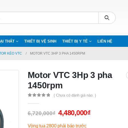
ẠI THẤT
THIẾT BỊ VỆ SINH
THIẾT BỊ Y TẾ
LIÊN HỆ
TOR KÉO VTC
MOTOR VTC 3HP 3 PHA 1450RPM
Motor VTC 3Hp 3 pha
1450rpm
( Chưa có đánh giá nào. )
0
out of 5
4,480,000
₫
6,720,000
₫
Vòng tua 2800 phải báo trước