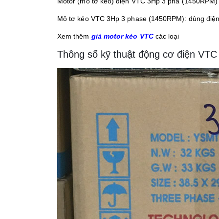
Motor (mô tơ kéo) điện VTC 3Hp 3 pha (1450RPM) 
Mô tơ kéo VTC 3Hp 3 phase (1450RPM): dùng điện
Xem thêm
giá motor kéo VTC
các loại
Thông số kỹ thuật động cơ điện VTC