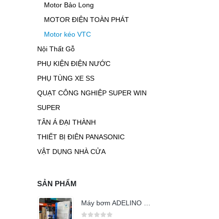
Motor Bảo Long
MOTOR ĐIỆN TOÀN PHÁT
Motor kéo VTC
Nội Thất Gỗ
PHỤ KIỆN ĐIỆN NƯỚC
PHỤ TÙNG XE SS
QUẠT CÔNG NGHIỆP SUPER WIN
SUPER
TÂN Á ĐẠI THÀNH
THIẾT BỊ ĐIÊN PANASONIC
VẬT DỤNG NHÀ CỬA
SẢN PHẨM
Máy bơm ADELINO WVSD150F 2Hp họng 60