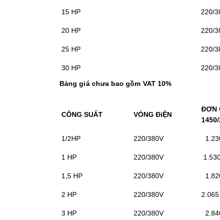
15 HP
220/3
20 HP
220/3
25 HP
220/3
30 HP
220/3
Bảng giá chưa bao gồm VAT 10%
ĐƠN 
CÔNG SUẤT
VÒNG ĐiỆN
1450
1/2HP
220/380V
1.230
1 HP
220/380V
1.530
1,5 HP
220/380V
1.82
2 HP
220/380V
2.065
3 HP
220/380V
2.84