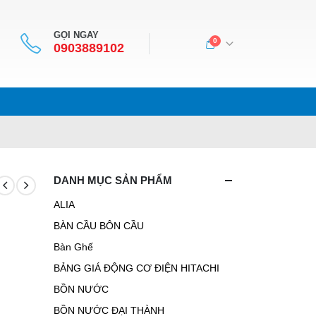
GỌI NGAY
0
0903889102
DANH MỤC SẢN PHẨM
ALIA
BÀN CẦU BÔN CẦU
Bàn Ghế
BẢNG GIÁ ĐỘNG CƠ ĐIỆN HITACHI
BỒN NƯỚC
BỒN NƯỚC ĐẠI THÀNH