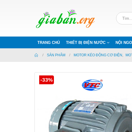
TRANG CHỦ
THIẾT BỊ ĐIỆN NƯỚC
NỘI NGO
SẢN PHẨM
MOTOR KÉO ĐỘNG CƠ ĐIỆN
,
MO
-33%