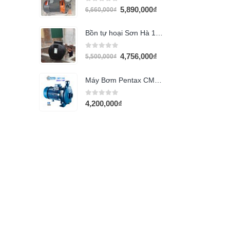
0
out of 5
5,890,000
₫
6,660,000
₫
Bồn tự hoại Sơn Hà 1200L
0
out of 5
4,756,000
₫
5,500,000
₫
Máy Bơm Pentax CMT 100 (1Hp)
0
out of 5
4,200,000
₫