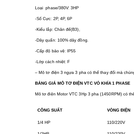
Loại phase/380V: 3HP
-Số Cực: 2P, 4P, 6P
-Kiểu lắp: Chân đế(B3),
-Dây quấn: 100% dây đồng.
-Cấp độ bảo vệ: IP55
-Lớp cách nhiệt: F
– Mô tơ điện 3 ngựa 3 pha có thể thay đổi mà chúng
BẢNG GIÁ
MÔ TƠ ĐIỆN VTC VỎ KHÍA 1 PHASE
Mô tơ điện Motor VTC 3Hp 3 pha (1450RPM) có thể 
CÔNG SUẤT
VÒNG ĐIỆN
1/4 HP
110/220V
1/2HP
110/220V