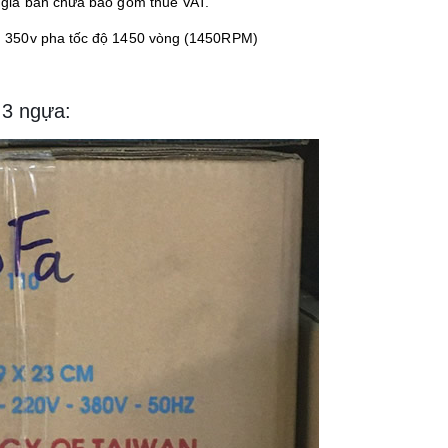
giá bán chưa bao gồm thuế VAT.
 350v pha tốc độ 1450 vòng (1450RPM)
 3 ngựa: