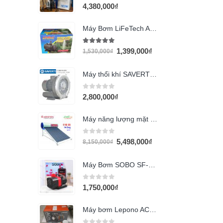
0
out of 5
4,380,000
₫
Máy Bơm LiFeTech AP5800 (360W)
5.00
out of 5
1,399,000
₫
1,530,000
₫
Máy thổi khí SAVERTI SB210-370 (0.5hp_0.37Kw)
0
out of 5
2,800,000
₫
Máy năng lượng mặt trời Ariston 116L
0
out of 5
5,498,000
₫
8,150,000
₫
Máy Bơm SOBO SF-12000 (85w)
0
out of 5
1,750,000
₫
Máy bơm Lepono ACm220B3 (3HP Ố.90)