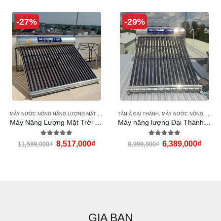
-27%
-29%
 GOLD
MÁY NƯỚC NÓNG NĂNG LƯỢNG MẶT TRỜI ĐẠI THÀNH
TÂN Á ĐẠI THÀNH
,
MÁY ĐẠI THÀNH F58 CLASSIC
,
MÁY NƯỚC NÓNG
,
MÁY N
Máy Năng Lượng Mặt Trời Đại Thành 215L
Máy năng lượng Đại Thành 160L
5.00
out of 5
4.92
out of 5
8,517,000
₫
6,389,000
₫
11,599,000
₫
8,999,000
₫
GIA BAN