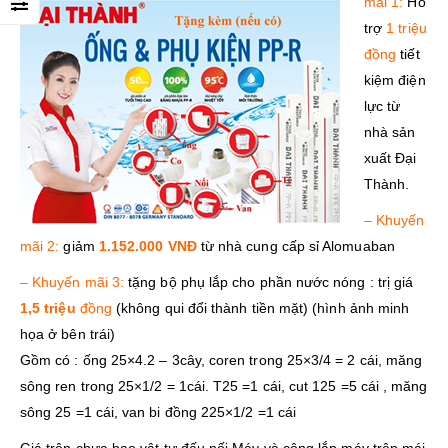
mãi 1:
Hổ
trợ
1 triệu
đồng
tiết
kiệm điện
lực từ
nhà sản
xuất Đại
Thành.
– Khuyến
mãi 2:
giảm
1.152.000 VNĐ
từ nhà cung cấp sỉ Alomuaban
– Khuyến mãi 3:
tặng bộ phụ lắp cho phần nước nóng : trị giá
1,5 triệu
đồng
(không qui đổi thành tiền mặt) (hình ảnh minh
họa ở bên trái)
Gồm có : ống 25×4.2 – 3cây, coren trong 25×3/4 = 2 cái, măng
sông ren trong 25×1/2 = 1cái. T25 =1 cái, cut 125 =5 cái , măng
sông 25 =1 cái, van bi đồng 225×1/2 =1 cái