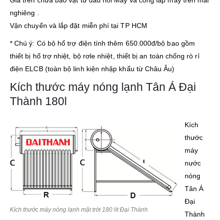
Giá trên chưa bao vật tư đấu nối Máy và công lắp máy trên mái
nghiêng .
Vận chuyển và lắp đặt miễn phí tại TP HCM
* Chú ý: Có bộ hổ trợ điện tính thêm 650.000đ/bộ bao gồm
thiết bị hổ trợ nhiệt, bộ rơle nhiệt, thiết bị an toàn chống rò rỉ
điện ELCB (toàn bộ linh kiện nhập khẩu từ Châu Âu)
Kích thước máy nóng lạnh Tân Á Đại
Thành 180l
Kích
thước
máy
nước
nóng
Tân Á
Đại
Kích thước máy nóng lạnh mặt trời 180 lít Đại Thành
Thành