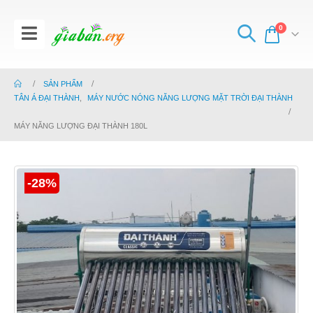
0
SẢN PHẨM
TÂN Á ĐẠI THÀNH
,
MÁY NƯỚC NÓNG NĂNG LƯỢNG MẶT TRỜI ĐẠI THÀNH
MÁY NĂNG LƯỢNG ĐẠI THÀNH 180L
-28%