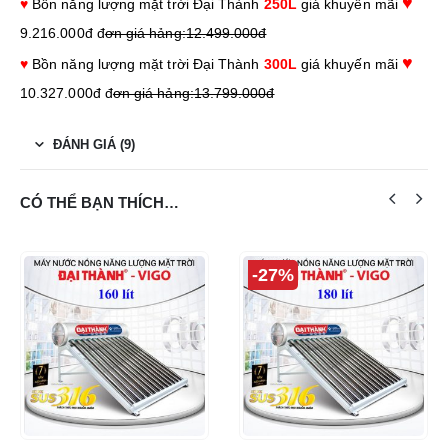
♥
♥
Bồn năng lượng mặt trời Đại Thành
250L
giá khuyến mãi
9.216.000đ đ
ơn giá hảng:12.499.000đ
♥
♥
Bồn năng lượng mặt trời Đại Thành
300L
giá khuyến mãi
10.327.000đ đ
ơn giá hảng:13.799.000đ
ĐÁNH GIÁ (9)
CÓ THỂ BẠN THÍCH…
-27%