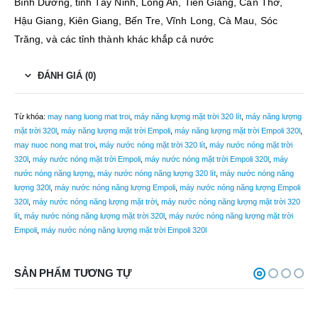
Bình Dương, tỉnh Tây Ninh, Long An, Tiền Giang, Cần Thơ,
Hậu Giang, Kiên Giang, Bến Tre, Vĩnh Long, Cà Mau, Sóc
Trăng, và các tỉnh thành khác khắp cả nước
ĐÁNH GIÁ (0)
Từ khóa:
may nang luong mat troi
,
máy năng lượng mặt trời 320 lít
,
máy năng lượng
mặt trời 320l
,
máy năng lượng mặt trời Empoli
,
máy năng lượng mặt trời Empoli 320l
,
may nuoc nong mat troi
,
máy nước nóng mặt trời 320 lít
,
máy nước nóng mặt trời
320l
,
máy nước nóng mặt trời Empoli
,
máy nước nóng mặt trời Empoli 320l
,
máy
nước nóng năng lượng
,
máy nước nóng năng lượng 320 lít
,
máy nước nóng năng
lượng 320l
,
máy nước nóng năng lượng Empoli
,
máy nước nóng năng lượng Empoli
320l
,
máy nước nóng năng lượng mặt trời
,
máy nước nóng năng lượng mặt trời 320
lít
,
máy nước nóng năng lượng mặt trời 320l
,
máy nước nóng năng lượng mặt trời
Empoli
,
máy nước nóng năng lượng mặt trời Empoli 320l
SẢN PHẨM TƯƠNG TỰ