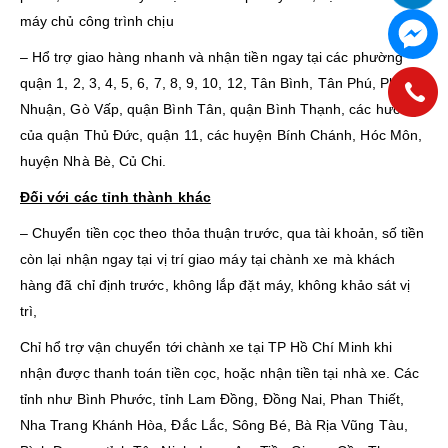
máy chủ công trình chịu
– Hổ trợ giao hàng nhanh và nhận tiền ngay tại các phường
quận 1, 2, 3, 4, 5, 6, 7, 8, 9, 10, 12, Tân Bình, Tân Phú, Phú
Nhuận, Gò Vấp, quận Bình Tân, quận Bình Thạnh, các hường
của quận Thủ Đức, quận 11, các huyện Bính Chánh, Hóc Môn,
huyện Nhà Bè, Củ Chi.
Đối với các tỉnh thành khác
– Chuyển tiền cọc theo thỏa thuận trước, qua tài khoản, số tiền
còn lại nhận ngay tại vị trí giao máy tại chành xe mà khách
hàng đã chỉ định trước, không lắp đặt máy, không khảo sát vị
trì,
Chỉ hổ trợ vận chuyển tới chành xe tại TP Hồ Chí Minh khi
nhận được thanh toán tiền cọc, hoặc nhận tiền tại nhà xe. Các
tỉnh như Bình Phước, tỉnh Lam Đồng, Đồng Nai, Phan Thiết,
Nha Trang Khánh Hòa, Đắc Lắc, Sông Bé, Bà Rịa Vũng Tàu,