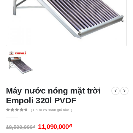
Máy nước nóng mặt trời
Empoli 320l PVDF
( Chưa có đánh giá nào. )
0
out of 5
11,090,000
₫
18,500,000
₫