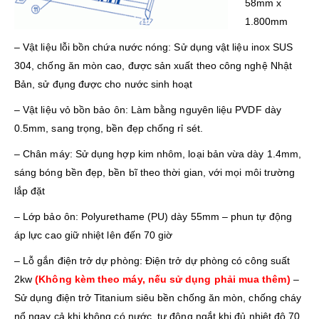
58mm x
1.800mm
– Vật liệu lỗi bồn chứa nước nóng: Sử dụng vật liệu inox SUS
304, chống ăn mòn cao, được sản xuất theo công nghệ Nhật
Bản, sử đụng được cho nước sinh hoạt
– Vật liệu vỏ bồn bảo ôn: Làm bằng nguyên liệu PVDF dày
0.5mm, sang trọng, bền đẹp chống rỉ sét.
– Chân máy: Sử dụng hợp kim nhôm, loại bản vừa dày 1.4mm,
sáng bóng bền đẹp, bền bĩ theo thời gian, với mọi môi trường
lắp đặt
– Lớp bảo ôn: Polyurethame (PU) dày 55mm – phun tự động
áp lực cao giữ nhiệt lên đến 70 giờ
– Lỗ gắn điện trở dự phòng: Điện trở dự phòng có công suất
2kw
(Không kèm theo máy, nếu sử dụng phải mua thêm)
–
Sử dụng điện trở Titanium siêu bền chống ăn mòn, chống cháy
nổ ngay cả khi không có nước, tự động ngắt khi đủ nhiệt độ 70