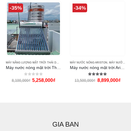
-35%
-34%
MÁY NĂNG LƯỢNG MẶT TRỜI THÁI DƯƠNG NĂNG
MÁY NƯỚC NÓNG ARISTON
,
MÁY NƯỚC NÓNG THÁI DƯƠNG NĂNG 
,
MÁY NƯỚC NÓNG NĂNG LƯỢNG MẶT TRỜI ARISTON
Máy nước nóng mặt trời Thái Dương Năng 160L Eco
Máy nước nóng mặt trời Ariston 200l
0
out of 5
5.00
out of 5
5,258,000
₫
8,899,000
₫
8,100,000
₫
13,500,000
₫
GIA BAN