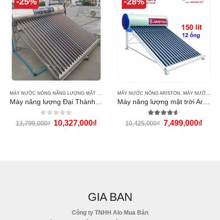
-25%
-28%
,
MÁY NƯỚC NÓNG THÁI DƯƠNG NĂNG GOLD
MÁY NƯỚC NÓNG NĂNG LƯỢNG MẶT TRỜI ĐẠI THÀNH
MÁY NƯỚC NÓNG ARISTON
,
MÁY NƯỚC NÓNG NĂNG LƯỢNG MẶT TRỜI ARISTON
Máy năng lượng Đại Thành 300 lít
Máy năng lượng mặt trời Ariston 150l
0
out of 5
4.50
out of 5
10,327,000
₫
7,499,000
₫
13,799,000
₫
10,425,000
₫
GIA BAN
Công ty TNHH Alo Mua Bán