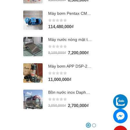
9,800,000
₫
Máy bơm Pentax CM80-200B 40HP (114-90)
0
out of 5
114,480,000
₫
Máy nước nóng mặt trời Quán Quân 150l
0
out of 5
7,200,000
₫
9,100,000
₫
Máy bơm APP DSP-20T (2HP)
0
out of 5
11,000,000
₫
Bồn nước inox Dapha 700L ngang
0
out of 5
2,700,000
₫
3,050,000
₫