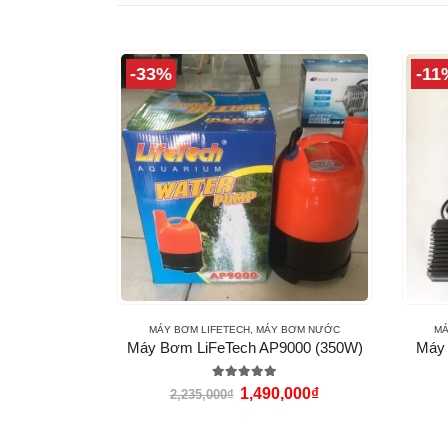
-33%
-11
C
MÁY BƠM LIFETECH
,
MÁY BƠM NƯỚC
MÁ
500L ngang
Máy Bơm LiFeTech AP9000 (350W)
Máy 
5.00
out of 5
1,490,000
₫
2,235,000
₫