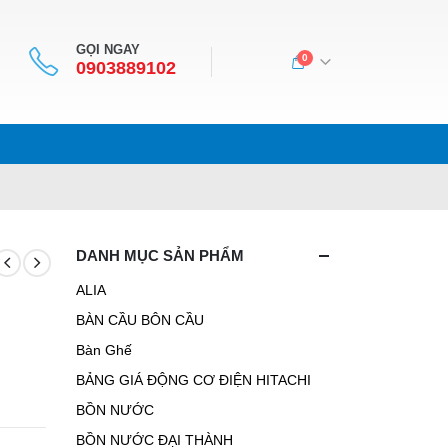
GỌI NGAY
0
0903889102
DANH MỤC SẢN PHẨM
ALIA
BÀN CẦU BÔN CẦU
Bàn Ghế
BẢNG GIÁ ĐỘNG CƠ ĐIỆN HITACHI
BỒN NƯỚC
BỒN NƯỚC ĐẠI THÀNH