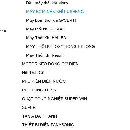
Đầu máy thổi khí Maro
MÁY BƠM NÉN KHÍ FUSHENG
Máy bơm thổi khí SAVERTI
Máy thổi khí FujiMAC
t cả
Máy Thổi Khí HAILEA
MÁY THỔI KHÍ OXY HONG HELONG
Máy Thổi Khí Resun
MOTOR KÉO ĐỘNG CƠ ĐIỆN
Nội Thất Gỗ
PHỤ KIỆN ĐIỆN NƯỚC
PHỤ TÙNG XE SS
QUẠT CÔNG NGHIỆP SUPER WIN
SUPER
TÂN Á ĐẠI THÀNH
THIẾT BỊ ĐIÊN PANASONIC