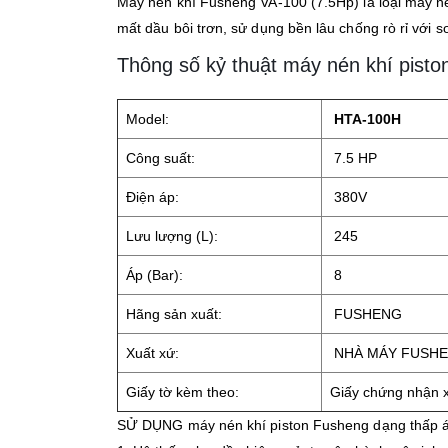
Máy nén khí Fusheng VA-100 (7.5Hp) là loại máy nén
mất dầu bôi trơn, sử dụng bền lâu chống rò rỉ với s
Thông số kỷ thuật máy nén khí pist
Model:
HTA-100H
Công suất:
7.5 HP
Điện áp:
380V
Lưu lượng (L):
245
Áp (Bar):
8
Hãng sản xuất:
FUSHENG
Xuất xứ:
NHÀ MÁY FUSHEN
Giấy tờ kèm theo:
Giấy chứng nhận 
SỬ DỤNG máy nén khí piston Fusheng dạng thấp 