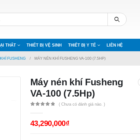
ẠI THẤT
THIẾT BỊ VỆ SINH
THIẾT BỊ Y TẾ
LIÊN HỆ
 KHÍ FUSHENG
MÁY NÉN KHÍ FUSHENG VA-100 (7.5HP)
Máy nén khí Fusheng
VA-100 (7.5Hp)
( Chưa có đánh giá nào. )
0
out of 5
43,290,000
₫