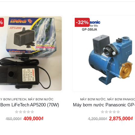
%
-32%
Y BƠM LIFETECH
,
MÁY BƠM NƯỚC
MÁY BƠM NƯỚC
,
MÁY BƠM PANASO
Bơm LiFeTech AP5200 (70W)
Máy bơm nước Panasonic GP
0
out of 5
0
out of 5
409,000
₫
2,875,000
₫
460,000
₫
4,200,000
₫