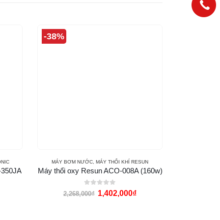
-38%
-9%
NIC
MÁY BƠM NƯỚC
,
MÁY THỔI KHÍ RESUN
MÁY BƠM 
-350JA
Máy thổi oxy Resun ACO-008A (160w)
Máy Bơm L
0
out of 5
1,402,000
₫
2,268,000
₫
637