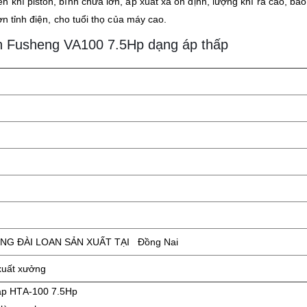
 khí piston, bình chứa lớn, áp xuất xa ổn định, lượng khí ra cao, bảo
ơn tỉnh điện, cho tuổi thọ của máy cao.
on Fusheng VA100 7.5Hp dạng áp thấp
G ĐÀI LOAN SẢN XUẤT TẠI Đồng Nai
xuất xưởng
áp HTA-100 7.5Hp