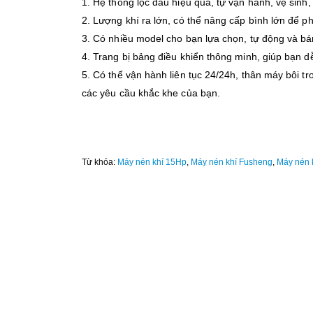
1. Hệ thống lọc dầu hiệu quả, tự vận hành, vệ sinh
2. Lượng khí ra lớn, có thể nâng cấp bình lớn để p
3. Có nhiều model cho bạn lựa chọn, tự động và bá
4. Trang bị bảng điều khiển thông minh, giúp bạn 
5. Có thể vận hành liên tục 24/24h, thân máy bôi t
các yêu cầu khắc khe của bạn.
Từ khóa:
Máy nén khí 15Hp
,
Máy nén khí Fusheng
,
Máy nén 