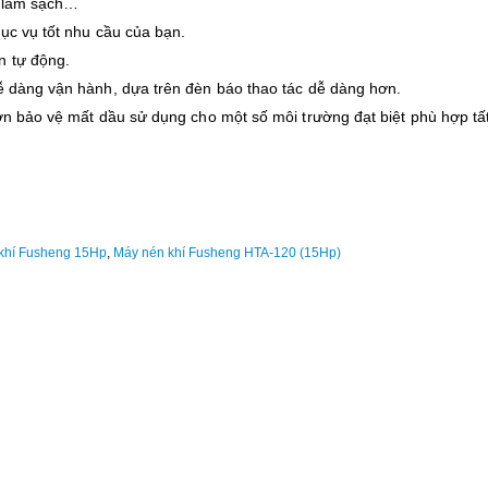
, làm sạch…
hục vụ tốt nhu cầu của bạn.
n tự động.
dễ dàng vận hành, dựa trên đèn báo thao tác dễ dàng hơn.
rơn bảo vệ mất dầu sử dụng cho một số môi trường đạt biệt phù hợp tấ
khí Fusheng 15Hp
,
Máy nén khí Fusheng HTA-120 (15Hp)