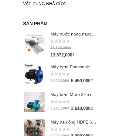
VẬT DỤNG NHÀ CỬA
SẢN PHẨM
Máy nước nóng năng lượng mặt trời Megasun 300l KSS
0
out of 5
16,500,000
₫
13,572,000
₫
Máy bơm Panasonic 2HP GP-20HCN-1SVN
0
out of 5
5,450,000
₫
8,220,000
₫
Máy bơm Maro 2Hp (Họng 114)
0
out of 5
3,610,000
₫
3,971,000
₫
Máy hàn ống HDPE 63-160
0
out of 5
8,300,000
₫