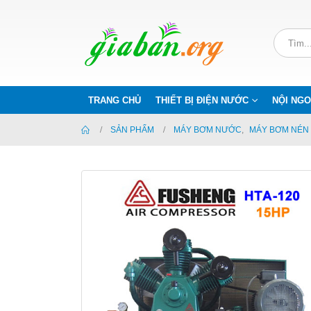
TRANG CHỦ
THIẾT BỊ ĐIỆN NƯỚC
NỘI NGO
SẢN PHẨM
MÁY BƠM NƯỚC
,
MÁY BƠM NÉN