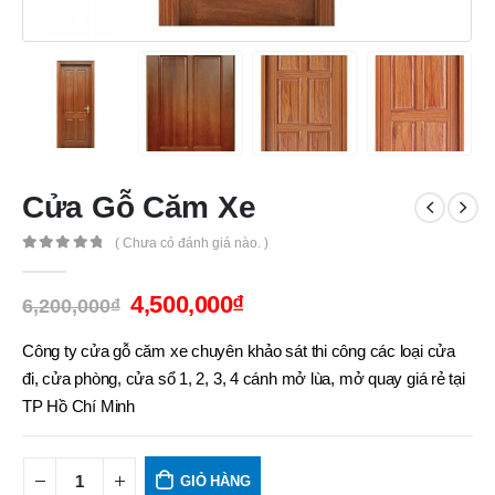
Cửa Gỗ Căm Xe
( Chưa có đánh giá nào. )
0
out of 5
4,500,000
₫
6,200,000
₫
Công ty cửa gỗ căm xe chuyên khảo sát thi công các loại cửa
đi, cửa phòng, cửa sổ 1, 2, 3, 4 cánh mở lùa, mở quay giá rẻ tại
TP Hồ Chí Minh
GIỎ HÀNG