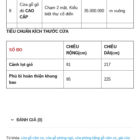
Cửa gỗ gõ
Chạm 2 mặt, Kiểu
8
đỏ
CAO
35.000.000
m vuông
biệt thự cổ điển
CẤP
TIÊU CHUẨN KÍCH THƯỚC CỬA
CHIỀU
CHIỀU
SỐ ĐO
RỘNG(cm)
DÀI(cm)
Cánh lọt gió
81
217
Phủ bì hoàn thiện khung
95
225
bao
ĐÁNH GIÁ (0)
Từ khóa:
cửa gỗ căm xe
,
cửa gỗ phòng ngủ
,
cửa phòng bằng gỗ căm xe
,
giá cửa