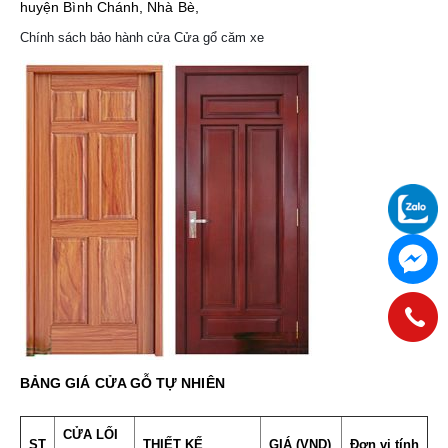
huyện Bình Chánh, Nhà Bè,
Chính sách bảo hành cửa Cửa gổ căm xe
BẢNG GIÁ CỬA GỖ TỰ NHIÊN
CỬA LỐI
ST
THIẾT KẾ
GIÁ (VND)
Đơn vị tính