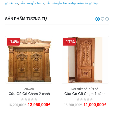
gỗ căm xe
,
mẫu cửa gỗ căm xe
,
mẫu cửa gỗ căm xe đẹp
,
mẫu cửa gỗ đẹp
SẢN PHẨM TƯƠNG TỰ
-14%
-17%
CỬA GỖ
NỘI THẤT GỖ
,
CỬA GỖ
Cửa Gỗ Gõ Chạm 2 cánh
Cửa Gỗ Gõ Chạm 1 cánh
0
out of 5
0
out of 5
13,960,000
₫
11,000,000
₫
16,200,000
₫
13,200,000
₫