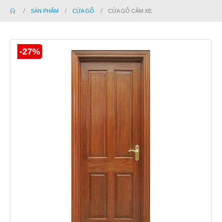
SẢN PHẨM
CỬA GỖ
CỬA GỖ CĂM XE
-27%