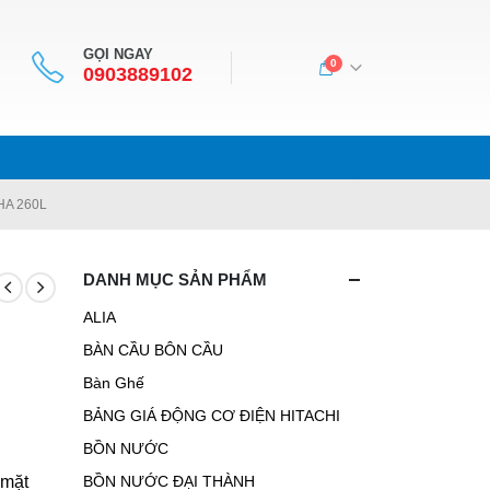
GỌI NGAY
0
0903889102
A 260L
DANH MỤC SẢN PHẨM
ALIA
BÀN CẦU BÔN CẦU
Bàn Ghế
BẢNG GIÁ ĐỘNG CƠ ĐIỆN HITACHI
BỒN NƯỚC
 mặt
BỒN NƯỚC ĐẠI THÀNH