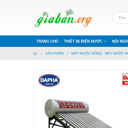
TRANG CHỦ
THIẾT BỊ ĐIỆN NƯỚC
NỘI NGO
SẢN PHẨM
MÁY NƯỚC NÓNG
,
MÁY NƯỚC N