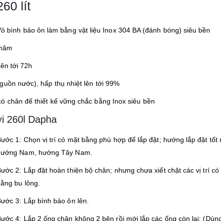
260 lít
ỏ bình bảo ôn làm bằng vật liệu Inox 304 BA (đánh bóng) siêu bền
 năm
lên tới 72h
guồn nước), hấp thụ nhiệt lên tới 99%
ó chân đế thiết kế vững chắc bằng Inox siêu bền
ời 260l Dapha
ước 1: Chọn vị trí có mặt bằng phù hợp để lắp đặt; hướng lắp đặt tốt 
hướng Nam, hướng Tây Nam.
ước 2: Lắp đặt hoàn thiện bộ chân; nhưng chưa xiết chặt các vị trí có 
ằng bu lông.
ước 3: Lắp bình bảo ôn lên.
ước 4: Lắp 2 ống chân không 2 bên rồi mới lắp các ống còn lại; (Dùn