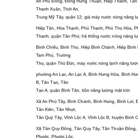
An Phú Đông, Đông Hưng Thuận, Hiệp Thành, Tân 
Thạnh Xuân, Thới An,
Trung Mỹ Tây, quận 12; giá máy nước nóng năng lư
Hiệp Tân, Hòa Thạnh, Phú Thạnh, Phú Thọ Hòa, Ph
Thạnh, quận Tân Phú; hệ thống nước nóng năng lư
Bình Chiểu, Bình Thọ, Hiệp Bình Chánh, Hiệp Bình 
Tam Phú, Trường
Thọ, quận Thủ Đức, máy nước nóng lạnh năng lượn
phường An Lạc, An Lạc A, Bình Hưng Hòa, Bình Hưn
B, Tân Tạo, Tân
Tạo A, quận Bình Tân, bồn năng lượng mặt trời
Xã An Phú Tây, Bình Chánh, Bình Hưng, Bình Lợi,
Tân Kiên, Tân Nhựt,
Tân Quý Tây, Vĩnh Lộc A, Vĩnh Lộc B, huyện Bình 
Xã Tân Quy Đông, Tân Quy Tây, Tân Thuận Đông, 
Phước, Phước Lộc,