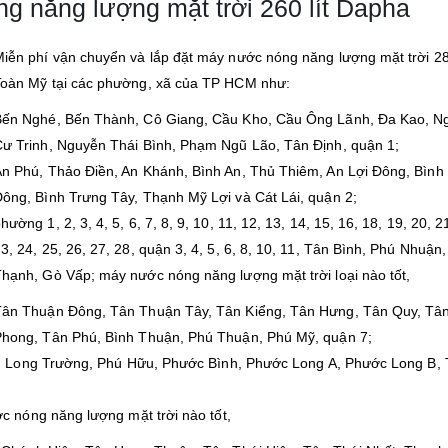
g năng lượng mặt trời 260 lít Dapha
iễn phí vận chuyển và lắp đặt máy nước nóng năng lượng mặt trời 280
Toàn Mỹ tại các phường, xã của TP HCM như:
Bến Nghé, Bến Thành, Cô Giang, Cầu Kho, Cầu Ông Lãnh, Đa Kao, N
ư Trinh, Nguyễn Thái Bình, Phạm Ngũ Lão, Tân Định, quận 1;
n Phú, Thảo Điền, An Khánh, Bình An, Thủ Thiêm, An Lợi Đông, Bình
ông, Bình Trưng Tây, Thạnh Mỹ Lợi và Cát Lái, quận 2;
hường 1, 2, 3, 4, 5, 6, 7, 8, 9, 10, 11, 12, 13, 14, 15, 16, 18, 19, 20, 2
3, 24, 25, 26, 27, 28, quận 3, 4, 5, 6, 8, 10, 11, Tân Bình, Phú Nhuận,
hạnh, Gò Vấp; máy nước nóng năng lượng mặt trời loại nào tốt,
Tân Thuận Đông, Tân Thuận Tây, Tân Kiểng, Tân Hưng, Tân Quy, Tâ
Phong, Tân Phú, Bình Thuận, Phú Thuận, Phú Mỹ, quận 7;
, Long Trường, Phú Hữu, Phước Bình, Phước Long A, Phước Long B,
 nóng năng lượng mặt trời nào tốt,