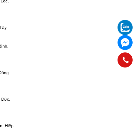
 Lộc,
 Tây
Bình,
 Đông
 Đức,
n, Hiệp