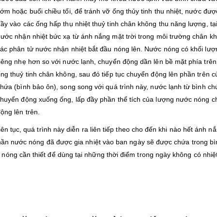
ớm hoặc buổi chiều tối, để tránh vỡ ống thủy tinh thu nhiệt, nước đư
ầy vào các ống hấp thụ nhiệt thuỷ tinh chân không thu năng lượng, tại
ước nhận nhiệt bức xạ từ ánh nắng mặt trời trong môi trường chân k
ác phân tử nước nhận nhiệt bắt đầu nóng lên. Nước nóng có khối lượ
iêng nhẹ hơn so với nước lạnh, chuyển động dần lên bề mặt phía trên
ng thuỷ tinh chân không, sau đó tiếp tục chuyển động lên phần trên c
hứa (bình bảo ôn), song song với quá trình này, nước lạnh từ bình ch
huyển động xuống ống, lấp đầy phần thể tích của lượng nước nóng 
ộng lên trên.
ên tục, quá trình này diễn ra liên tiếp theo cho đến khi nào hết ánh n
 phần nước nóng đã được gia nhiệt vào ban ngày sẽ được chứa trong b
nóng cần thiết để dùng tại những thời điểm trong ngày không có nhiệ