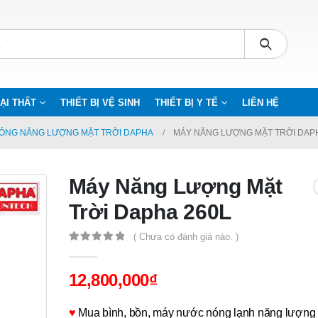
ẠI THẤT
THIẾT BỊ VỆ SINH
THIẾT BỊ Y TẾ
LIÊN HỆ
ÓNG NĂNG LƯỢNG MẶT TRỜI DAPHA
MÁY NĂNG LƯỢNG MẶT TRỜI DAPH
Máy Năng Lượng Mặt
Trời Dapha 260L
( Chưa có đánh giá nào. )
0
out of 5
12,800,000
₫
♥
Mua bình, bồn, máy nước nóng lạnh năng lượng