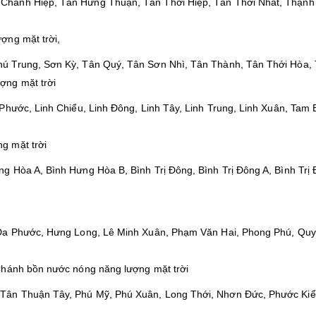
Chánh Hiệp, Tân Hưng Thuận, Tân Thới Hiệp, Tân Thới Nhất, Thạnh
ợng mặt trời,
ú Trung, Sơn Kỳ, Tân Quý, Tân Sơn Nhì, Tân Thành, Tân Thới Hòa,
ợng mặt trời
Phước, Linh Chiểu, Linh Ðông, Linh Tây, Linh Trung, Linh Xuân, Tam 
g mặt trời
g Hòa A, Bình Hưng Hòa B, Bình Trị Đông, Bình Trị Đông A, Bình Trị
 Đa Phước, Hưng Long, Lê Minh Xuân, Phạm Văn Hai, Phong Phú, Quy
Chánh bồn nước nóng năng lượng mặt trời
Tân Thuận Tây, Phú Mỹ, Phú Xuân, Long Thới, Nhơn Đức, Phước Kiể