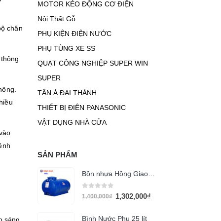
MOTOR KÉO ĐỘNG CƠ ĐIỆN
Nội Thất Gỗ
 bộ chân
PHỤ KIỆN ĐIỆN NƯỚC
PHỤ TÙNG XE SS
 thông
QUẠT CÔNG NGHIỆP SUPER WIN
SUPER
không.
TÂN Á ĐẠI THÀNH
hiều
THIẾT BỊ ĐIÊN PANASONIC
VẬT DỤNG NHÀ CỬA
 vào
hênh
SẢN PHẨM
Bồn nhựa Hồng Giao 500l ngang
0
out of 5
1,302,000
₫
1,400,000
₫
Bình Nước Phụ 25 lít
o sáng