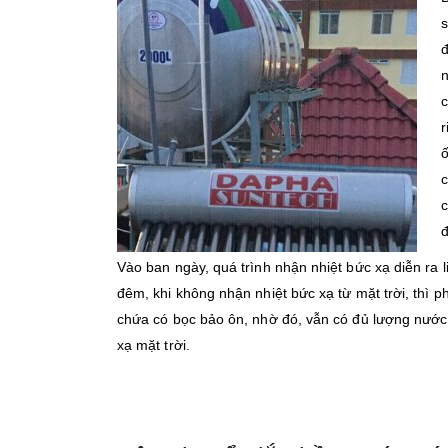
s
đ
n
c
r
ố
c
c
đ
Vào ban ngày, quá trình nhận nhiệt bức xạ diễn ra li
đêm, khi không nhận nhiệt bức xạ từ mặt trời, thì
chứa có bọc bảo ôn, nhờ đó, vẫn có đủ lượng nước 
xạ mặt trời.