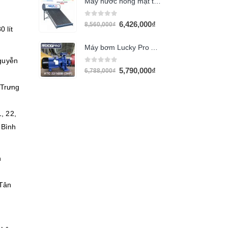
Máy nước nóng mặt trời AQUA 140L PPr
0
out of 5
6,426,000
₫
8,560,000
₫
 lít
Máy bơm Lucky Pro ACT 32/160B
guyễn
0
out of 5
5,790,000
₫
6,788,000
₫
 Trưng
1, 22,
 Bình
n
 Tân