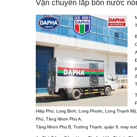
Vận chuyển lắp bồn nước nón
M
C
A
Đ
p
2
T
Hiệp Phú, Long Bình, Long Phước, Long Thạnh Mỹ
Phú, Tăng Nhơn Phú A,
Tăng Nhơn Phú B, Trường Thạnh, quận 9; máy nước