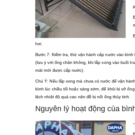
p
B
B
hơi.
Bước 7: Kiểm tra, thử vận hành cấp nước vào bình b
(lưu ý với ống chân không, khi lắp xong vào buổi t
mát mới được cấp nước).
Chú Ý: Nếu lắp xong mà chưa có nước để vận hành, t
bình lúc chiều tối hoặc sáng sớm, để khỏi bị vỡ ống
lệch nhiệt độ quá cao nên đễ bị nổi ống thủy tinh.
Nguyên lý hoạt động cùa bìn
–
B