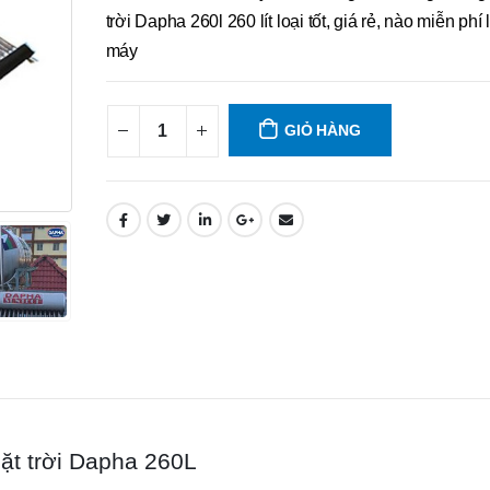
trời Dapha 260l 260 lít loại tốt, giá rẻ, nào miễn phí 
máy
GIỎ HÀNG
t trời Dapha 260L