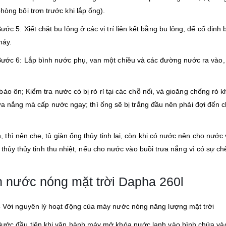
hòng bôi trơn trước khi lắp ống).
ước 5: Xiết chặt bu lông ở các vị trí liên kết bằng bu lông; để cố định
máy.
ước 6: Lắp bình nước phụ, van một chiều và các đường nước ra vào,
ảo ôn; Kiểm tra nước có bị rò rỉ tại các chỗ nối, và gioăng chống rò 
rưa nắng mà cấp nước ngay; thì ống sẽ bị trắng đầu nên phải đợi đến c
hì nên che, tủ giàn ống thủy tinh lại, còn khi có nước nên cho nước
 thủy thủy tinh thu nhiệt, nếu cho nước vào buồi trưa nắng vì có sự c
h nước nóng mặt trời Dapha 260l
 Với nguyên lý hoạt động của máy nước nóng năng lượng mặt trời
ước đầu tiên khi vận hành máy mở khóa nước lạnh vào bình chứa và