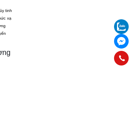
ủy tinh
bức xạ
ợng
uyển
ơng