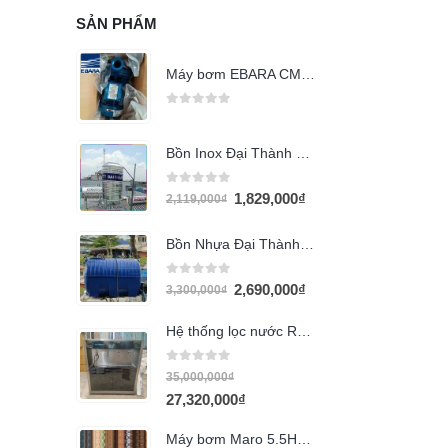
SẢN PHẨM
Máy bơm EBARA CMA 0.50T (370w)
0
out of 5
Bồn Inox Đại Thành 310l đứng
0
out of 5
1,829,000
₫
2,119,000
₫
Bồn Nhựa Đại Thành 1000l ngang THM
0
out of 5
2,690,000
₫
3,300,000
₫
Hệ thống lọc nước RO 60l/h
0
out of 5
35,000,000
₫
27,320,000
₫
Máy bơm Maro 5.5Hp (XGm/7AR)