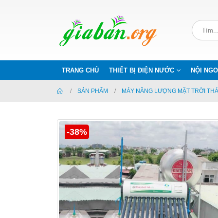
TRANG CHỦ
THIẾT BỊ ĐIỆN NƯỚC
NỘI NGO
SẢN PHẨM
MÁY NĂNG LƯỢNG MẶT TRỜI TH
-38%