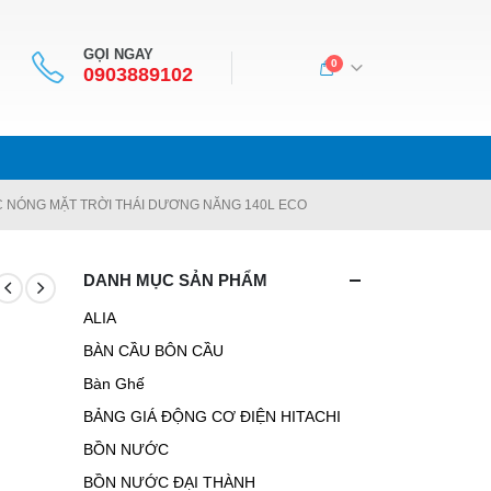
GỌI NGAY
0
0903889102
 NÓNG MẶT TRỜI THÁI DƯƠNG NĂNG 140L ECO
DANH MỤC SẢN PHẨM
ALIA
BÀN CẦU BÔN CẦU
Bàn Ghế
BẢNG GIÁ ĐỘNG CƠ ĐIỆN HITACHI
BỒN NƯỚC
BỒN NƯỚC ĐẠI THÀNH