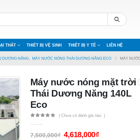
ẠI THẤT
THIẾT BỊ VỆ SINH
THIẾT BỊ Y TẾ
LIÊN HỆ
ÁI DƯƠNG NĂNG
,
MÁY NƯỚC NÓNG THÁI DƯƠNG NĂNG ECO
MÁY NƯỚC
Máy nước nóng mặt trời
Thái Dương Năng 140L
Eco
( Chưa có đánh giá nào. )
0
out of 5
4,618,000
₫
7,500,000
₫