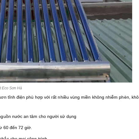
ít Eco Sơn Hà
sơn tĩnh điện phù hợp với rất nhiều vùng miền không nhiễm phèn, kh
 nguồn nước an tâm cho người sử dụng
ừ 60 đến 72 giờ.
chắc cho mọi công trình