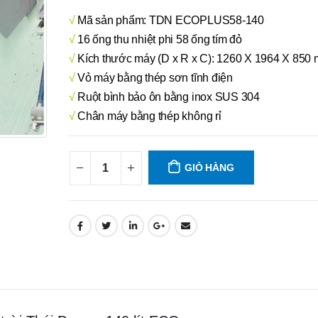
√
Mã sản phẩm: TDN ECOPLUS58-140
√
16 ống thu nhiệt phi 58 ống tím đỏ
√
Kích thước máy (D x R x C): 1260 X 1964 X 850
√
Vỏ máy bằng thép sơn tĩnh điện
√
Ruột bình bảo ôn bằng inox SUS 304
√
Chân máy bằng thép không rỉ
GIỎ HÀNG