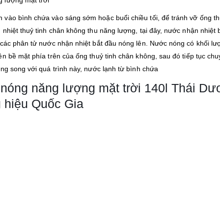
 lượng mặt trời
vào bình chứa vào sáng sớm hoặc buổi chiều tối, để tránh vỡ ống th
nhiệt thuỷ tinh chân không thu năng lượng, tại đây, nước nhận nhiệt 
 các phân tử nước nhận nhiệt bắt đầu nóng lên. Nước nóng có khối lư
n bề mặt phía trên của ống thuỷ tinh chân không, sau đó tiếp tục ch
ng song với quá trình này, nước lạnh từ bình chứa
óng năng lượng mặt trời 140l Thái Dư
 hiệu Quốc Gia