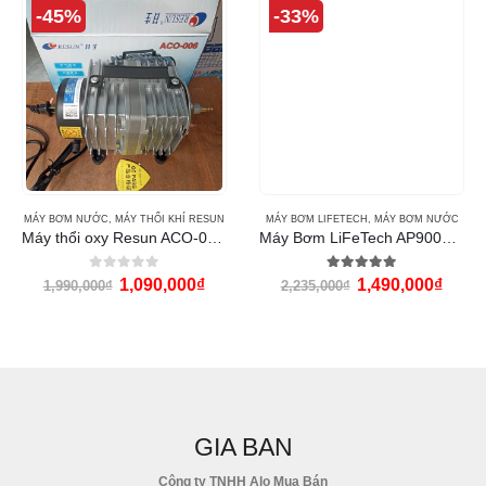
-45%
-33%
MÁY BƠM NƯỚC
,
MÁY THỔI KHÍ RESUN
MÁY BƠM LIFETECH
,
MÁY BƠM NƯỚC
Máy thổi oxy Resun ACO-006 (80w)
Máy Bơm LiFeTech AP9000 (350W)
0
out of 5
5.00
out of 5
1,090,000
₫
1,490,000
₫
1,990,000
₫
2,235,000
₫
GIA BAN
Công ty TNHH Alo Mua Bán