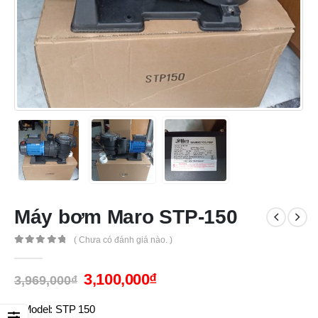
Máy bơm Maro STP-150
( Chưa có đánh giá nào. )
0
out of 5
3,100,000
₫
3,969,000
₫
√
Model: STP 150