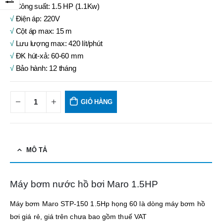
√
Công suất: 1.5 HP (1.1Kw)
√
Điện áp: 220V
√
Cột áp max: 15 m
√
Lưu lượng max: 420 lít/phút
√
ĐK hút-xả: 60-60 mm
√
Bảo hành: 12 tháng
GIỎ HÀNG
MÔ TẢ
Máy bơm nước hồ bơi Maro 1.5HP
Máy bơm Maro STP-150 1.5Hp họng 60 là dòng máy bơm hồ
bơi giá rẻ, giá trên chưa bao gồm thuế VAT