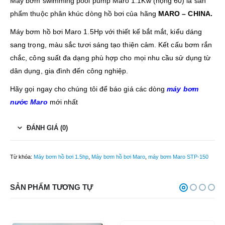
Máy bơm swimming pool pump Maro 1.1Kw (họng 60) là sản
phẩm thuộc phân khúc dòng hồ bơi của hãng
MARO – CHINA.
Máy bơm hồ bơi Maro 1.5Hp với thiết kế bắt mắt, kiểu dáng
sang trọng, màu sắc tươi sáng tạo thiện cảm. Kết cấu bơm rắn
chắc, công suất đa dạng phù hợp cho mọi nhu cầu sử dụng từ
dân dụng, gia đình đến công nghiệp.
Hãy gọi ngay cho chúng tôi để báo giá các dòng
máy bơm
nước Maro
mới nhất
ĐÁNH GIÁ (0)
Từ khóa:
Máy bơm hồ bơi 1.5hp
,
Máy bơm hồ bơi Maro
,
máy bơm Maro STP-150
SẢN PHẨM TƯƠNG TỰ