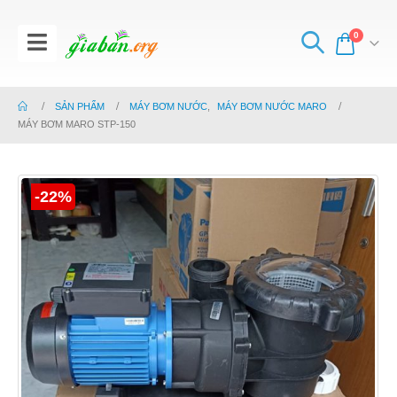
0
SẢN PHẨM
MÁY BƠM NƯỚC
,
MÁY BƠM NƯỚC MARO
MÁY BƠM MARO STP-150
-22%