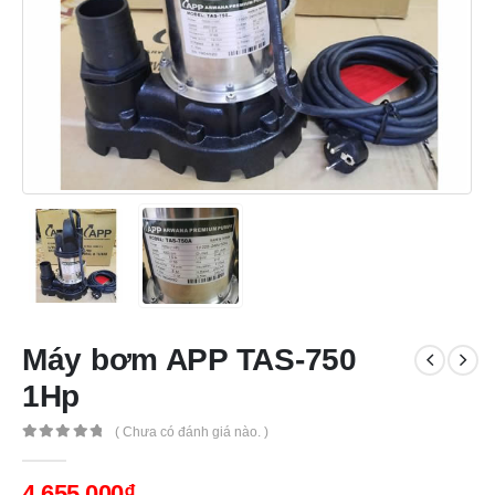
Máy bơm APP TAS-750
1Hp
( Chưa có đánh giá nào. )
0
out of 5
4,655,000
₫