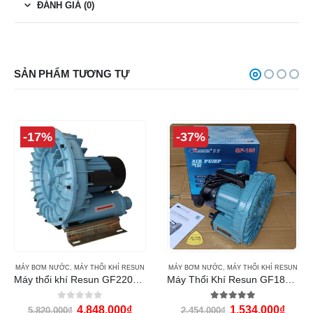
ĐÁNH GIÁ (0)
SẢN PHẨM TƯƠNG TỰ
-17%
-37%
MÁY BƠM NƯỚC
,
MÁY THỔI KHÍ RESUN
MÁY BƠM NƯỚC
,
MÁY THỔI KHÍ RESUN
Máy thổi khí Resun GF2200 (2200w)
Máy Thổi Khí Resun GF180 (180w)
0
out of 5
5.00
out of 5
4,848,000
₫
1,534,000
₫
5,820,000
₫
2,454,000
₫