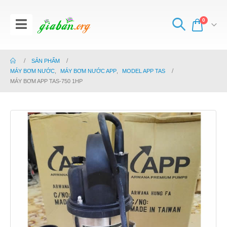
0
SẢN PHẨM
MÁY BƠM NƯỚC
,
MÁY BƠM NƯỚC APP
,
MODEL APP TAS
MÁY BƠM APP TAS-750 1HP