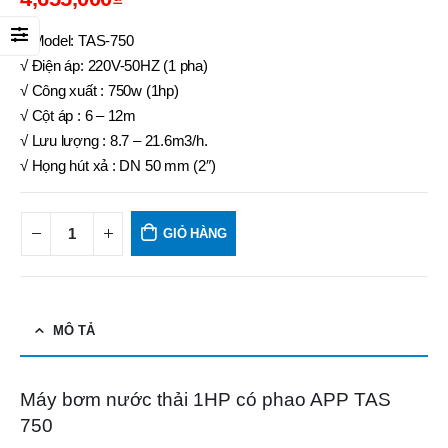
√ Model: TAS-750
√ Điện áp: 220V-50HZ (1 pha)
√ Công xuất : 750w (1hp)
√ Cột áp : 6 – 12m
√ Lưu lượng : 8.7 – 21.6m3/h.
√ Họng hút xả : DN 50 mm (2″)
GIỎ HÀNG
MÔ TẢ
Máy bơm nước thải 1HP có phao APP TAS
750