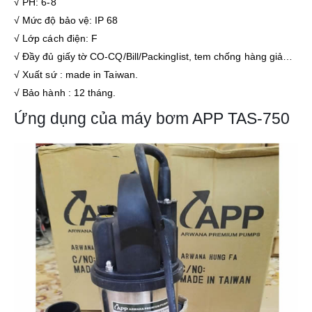
√ PH: 6-8
√ Mức độ bảo vệ: IP 68
√ Lớp cách điện: F
√ Đầy đủ giấy tờ CO-CQ/Bill/Packinglist, tem chống hàng giả…
√ Xuất sứ : made in Taiwan.
√ Bảo hành : 12 tháng.
Ứng dụng của máy bơm APP TAS-750