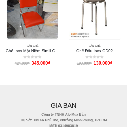
BÀN GHẾ
BÀN GHẾ
Ghế Inox Mặt Niệm Simili GCD24
Ghế Đẩu Inox GD02
0
out of 5
0
out of 5
345,000
₫
139,000
₫
424,000
₫
193,000
₫
GIA BAN
Công ty TNHH Alo Mua Bán
Trụ Sở: 39/14A Phú Thọ, Phường Minh Phụng, TP.HCM
MST: 0314983819