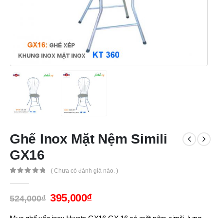
Ghế Inox Mặt Nệm Simili
GX16
( Chưa có đánh giá nào. )
0
out of 5
395,000
₫
524,000
₫