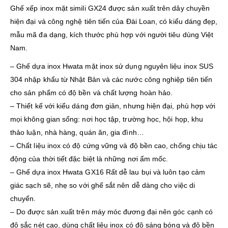
Ghế xếp inox mặt simili GX24 được sản xuất trên dây chuyền
hiện đại và công nghệ tiên tiến của Đài Loan, có kiểu dáng đẹp,
mẫu mã đa dạng, kích thước phù hợp với người tiêu dùng Việt
Nam.
– Ghế dựa inox Hwata mặt inox sử dụng nguyên liệu inox SUS
304 nhập khẩu từ Nhật Bản và các nước công nghiệp tiên tiến
cho sản phẩm có độ bền và chất lượng hoàn hảo.
– Thiết kế với kiểu dáng đơn giản, nhưng hiện đại, phù hợp với
mọi không gian sống: nơi học tập, trường học, hội họp, khu
thảo luận, nhà hàng, quán ăn, gia đình…
– Chất liệu inox có độ cứng vững và độ bền cao, chống chịu tác
động của thời tiết đặc biệt là những nơi ẩm mốc.
– Ghế dựa inox Hwata GX16 Rất dễ lau bụi và luôn tạo cảm
giác sạch sẽ, nhẹ so với ghế sắt nên dễ dàng cho việc di
chuyển.
– Do được sản xuất trên máy móc đương đại nên góc cạnh có
độ sắc nét cao, dùng chất liệu inox có độ sáng bóng và độ bền