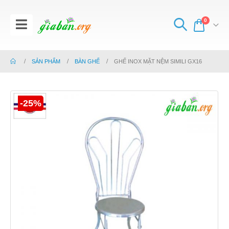
0
SẢN PHẨM
BÀN GHẾ
GHẾ INOX MẶT NỆM SIMILI GX16
-25%