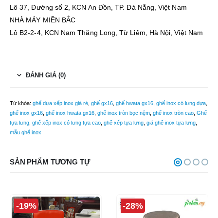
Lô 37, Đường số 2, KCN An Đồn, TP. Đà Nẵng, Việt Nam
NHÀ MÁY MIỀN BẮC
Lô B2-2-4, KCN Nam Thăng Long, Từ Liêm, Hà Nội, Việt Nam
ĐÁNH GIÁ (0)
Từ khóa:
ghế dựa xếp inox giá rẻ
,
ghế gx16
,
ghế hwata gx16
,
ghế inox có lưng dựa
,
ghế inox gx16
,
ghế inox hwata gx16
,
ghế inox tròn bọc nệm
,
ghế inox tròn cao
,
Ghế
tựa lưng
,
ghế xếp inox có lưng tựa cao
,
ghế xếp tựa lưng
,
giá ghế inox tựa lưng
,
mẫu ghế inox
SẢN PHẨM TƯƠNG TỰ
-19%
-28%