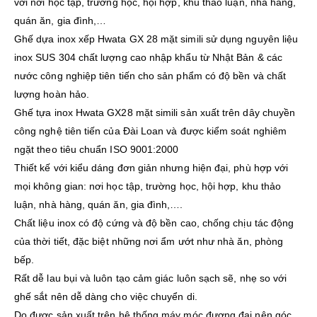
với nơi học tập, trường học, hội hợp, khu thảo luận, nhà hàng,
quán ăn, gia đình,…
Ghế dựa inox xếp Hwata GX 28 mặt simili sử dụng nguyên liệu
inox SUS 304 chất lượng cao nhập khẩu từ Nhật Bản & các
nước công nghiệp tiên tiến cho sản phẩm có độ bền và chất
lượng hoàn hảo.
Ghế tựa inox Hwata GX28 mặt simili sản xuất trên dây chuyền
công nghệ tiên tiến của Đài Loan và được kiểm soát nghiêm
ngặt theo tiêu chuẩn ISO 9001:2000
Thiết kế với kiểu dáng đơn giản nhưng hiện đại, phù hợp với
mọi không gian: nơi học tập, trường học, hội hợp, khu thảo
luận, nhà hàng, quán ăn, gia đình,….
Chất liệu inox có độ cứng và độ bền cao, chống chịu tác động
của thời tiết, đặc biệt những nơi ẩm ướt như nhà ăn, phòng
bếp.
Rất dễ lau bụi và luôn tạo cảm giác luôn sạch sẽ, nhẹ so với
ghế sắt nên dễ dàng cho việc chuyển di.
Do được sản xuất trên hệ thống máy móc đương đại nên góc