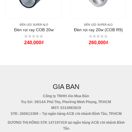
ĐÈN LED SUPER ALO
ĐÈN LED SUPER ALO
Đèn rọi ray COB 20w
Đèn rọi ray 20w (COB R9)
0
out of 5
0
out of 5
240,000
₫
260,000
₫
GIA BAN
Công ty TNHH Alo Mua Bán
Trụ Sở: 39/14A Phú Thọ, Phường Minh Phụng, TP.HCM
MST: 0314983819
STK: 260613369 – Tại ngân hàng ACB chi nhánh Bình Tân, TP.HCM
DƯƠNG THỊ HỒNG STK 147197419 tại ngân hàng ACB chi nhánh Bình
Tân