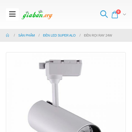
0
SẢN PHẨM
ĐÈN LED SUPER ALO
ĐÈN RỌI RAY 24W