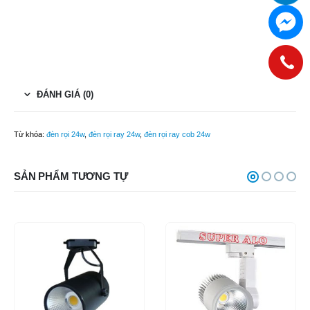
ĐÁNH GIÁ (0)
Từ khóa:
đèn rọi 24w
,
đèn rọi ray 24w
,
đèn rọi ray cob 24w
SẢN PHẨM TƯƠNG TỰ