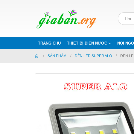
TRANG CHỦ
THIẾT BỊ ĐIỆN NƯỚC
NỘI NGO
SẢN PHẨM
ĐÈN LED SUPER ALO
ĐÈN LE