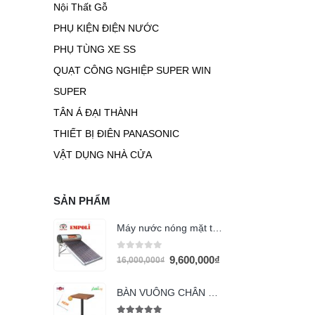
Nội Thất Gỗ
PHỤ KIỆN ĐIỆN NƯỚC
PHỤ TÙNG XE SS
QUẠT CÔNG NGHIỆP SUPER WIN
SUPER
TÂN Á ĐẠI THÀNH
THIẾT BỊ ĐIÊN PANASONIC
VẬT DỤNG NHÀ CỬA
SẢN PHẨM
Máy nước nóng mặt trời Empoli 320 lít
0
out of 5
9,600,000
₫
16,000,000
₫
BÀN VUÔNG CHÂN SẮT MẶT VÁN MFC BSV3