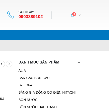
GỌI NGAY
0
0903889102
DANH MỤC SẢN PHẨM
ALIA
BÀN CẦU BÔN CẦU
Bàn Ghế
BẢNG GIÁ ĐỘNG CƠ ĐIỆN HITACHI
của
BỒN NƯỚC
BỒN NƯỚC ĐẠI THÀNH