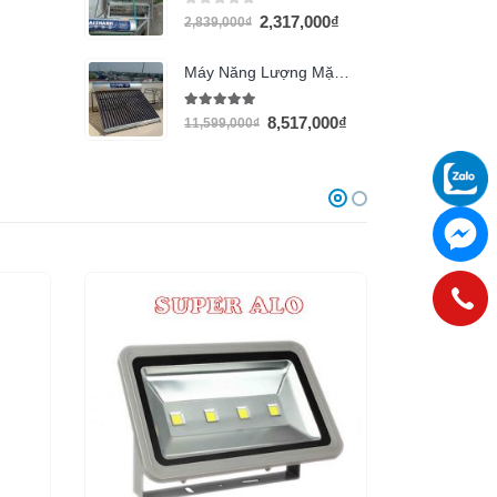
0
out of 5
2,317,000
₫
2,839,000
₫
Máy Năng Lượng Mặt Trời Đại Thành 215L
5.00
out of 5
8,517,000
₫
11,599,000
₫