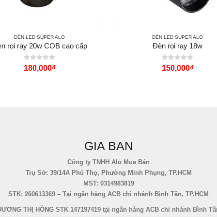
ĐÈN LED SUPER ALO
ĐÈN LED SUPER ALO
n rọi ray 20w COB cao cấp
Đèn rọi ray 18w
0
out of 5
0
out of 5
180,000
₫
150,000
₫
GIA BAN
Công ty TNHH Alo Mua Bán
Trụ Sở: 39/14A Phú Thọ, Phường Minh Phụng, TP.HCM
MST: 0314983819
STK: 260613369 – Tại ngân hàng ACB chi nhánh Bình Tân, TP.HCM
DƯƠNG THỊ HỒNG STK 147197419 tại ngân hàng ACB chi nhánh Bình Tâ