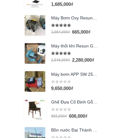
5.00
out of 5
1,685,000
₫
Máy Bơm Oxy Resun ACO004 (58w)
5.00
out of 5
665,000
₫
1,064,000
₫
Máy thổi khí Resun GF-370 (370w)
5.00
out of 5
2,280,000
₫
2,546,000
₫
Máy bơm APP SW 250ST (2.5HP)
0
out of 5
9,650,000
₫
Ghế Đựa Cố Định Gỗ GG2
0
out of 5
606,000
₫
865,000
₫
Bồn nước Đại Thành 500l ngang