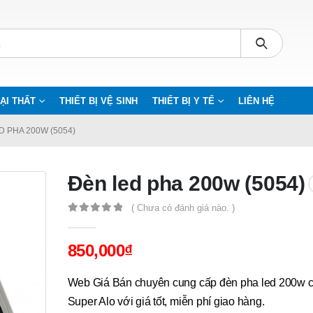
ẠI THẤT
THIẾT BỊ VỆ SINH
THIẾT BỊ Y TẾ
LIÊN HỆ
D PHA 200W (5054)
Đèn led pha 200w (5054)
( Chưa có đánh giá nào. )
0
out of 5
850,000
₫
Web Giá Bán chuyên cung cấp đèn pha led 200w 
Super Alo với giá tốt, miễn phí giao hàng.