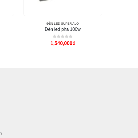
ĐÈN LED SUPER ALO
Đ
Đèn led pha 100w
Đèn 
0
out of 5
1,540,000
₫
n