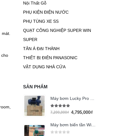
Nội Thất Gỗ
PHỤ KIỆN ĐIỆN NƯỚC
PHỤ TÙNG XE SS
QUẠT CÔNG NGHIỆP SUPER WIN
m mát.
SUPER
TÂN Á ĐẠI THÀNH
i cho
THIẾT BỊ ĐIÊN PANASONIC
VẬT DỤNG NHÀ CỬA
SẢN PHẨM
Máy bơm Lucky Pro 3HP họng 90 (XGM/6A)
wroom,
5.00
out of 5
4,795,000
₫
7,200,000
₫
Máy bơm biến tần Wilo PBI-L403EA