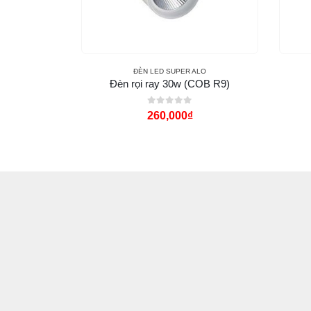
LO
ĐÈN LED SUPER ALO
(5054)
Đèn rọi ray 30w (COB R9)
0
out of 5
260,000
₫