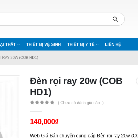
ẠI THẤT
THIẾT BỊ VỆ SINH
THIẾT BỊ Y TẾ
LIÊN HỆ
I RAY 20W (COB HD1)
Đèn rọi ray 20w (COB
HD1)
( Chưa có đánh giá nào. )
0
out of 5
140,000
₫
Web Giá Bán chuyên cung cấp Đèn rọi ray 20w (