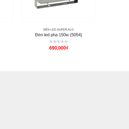
ĐÈN LED SUPER ALO
Đ
)
Đèn led pha 150w (5054)
Đè
0
out of 5
690,000
₫