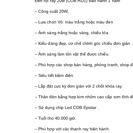
Đèn rọi ray 20w (COB HD1) Bảo hành 1 năm
– Công suất 20W,
– Lựa chọn Vỏ: màu trắng hoặc màu đen
– Ánh sáng trắng hoặc vàng, chiếu tỏa
– Kiểu dáng đẹp, cơ chế chỉnh góc chiếu đơn giản.
– Ánh sáng làm tôn vật thể được chiếu.
– Phù hợp các shop bán hàng, phòng tranh, shop 
– Siêu tiết kiệm điện.
– Lắp đặt cực kỳ đơn giản với 2 chốt khóa ray.
– Thân đèn bằng hợp kim nhôm cao cấp sơn tĩnh đi
– Sử dụng chip Led COB Epistar .
– Tuổi thọ 40.000 giờ.
– Phù hợp với các thanh ray hiện hành.