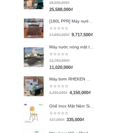
0
out of 5
28,500,000
₫
25,588,000
₫
[180L PPR] Máy nước nóng OCEANUS
0
out of 5
9,717,500
₫
14,950,000
₫
Máy nước nóng mặt trời Quán Quân 240l
0
out of 5
12,760,000
₫
11,020,000
₫
Máy bơm RHEKEN WZB45-800I (800w)
0
out of 5
4,150,000
₫
5,250,000
₫
Ghế Inox Mặt Nệm Simili GX27
0
out of 5
335,000
₫
437,000
₫