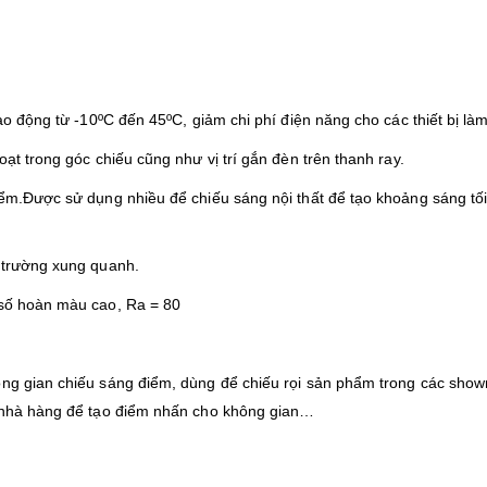
dao động từ -10ºC đến 45ºC, giảm chi phí điện năng cho các thiết bị là
oạt trong góc chiếu cũng như vị trí gắn đèn trên thanh ray.
iểm.Được sử dụng nhiều để chiếu sáng nội thất để tạo khoảng sáng tố
i trường xung quanh.
 số hoàn màu cao, Ra = 80
ông gian chiếu sáng điểm, dùng để chiếu rọi sản phẩm trong các sho
, nhà hàng để tạo điểm nhấn cho không gian…