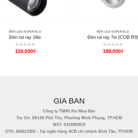
ĐÈN LED SUPER ALO
ĐÈN LED SUPER ALO
Đèn rọi ray 18w
Đèn rọi ray 7w (COB R9
0
out of 5
0
out of 5
150,000
₫
180,000
₫
GIA BAN
Công ty TNHH Alo Mua Bán
Trụ Sở: 39/14A Phú Thọ, Phường Minh Phụng, TP.HCM
MST: 0314983819
STK: 260613369 – Tại ngân hàng ACB chi nhánh Bình Tân, TP.HCM