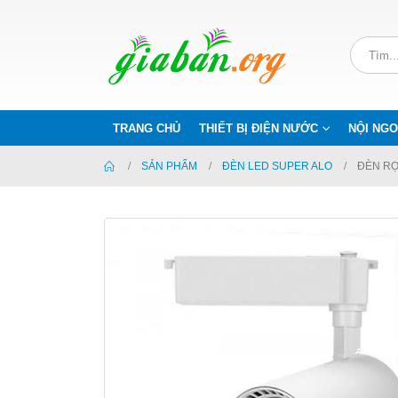
TRANG CHỦ
THIẾT BỊ ĐIỆN NƯỚC
NỘI NGO
SẢN PHẨM
ĐÈN LED SUPER ALO
ĐÈN RỌ