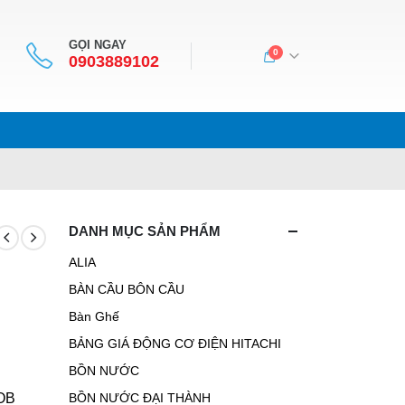
GỌI NGAY
0
0903889102
DANH MỤC SẢN PHẨM
ALIA
BÀN CẦU BÔN CẦU
Bàn Ghế
BẢNG GIÁ ĐỘNG CƠ ĐIỆN HITACHI
BỒN NƯỚC
COB
BỒN NƯỚC ĐẠI THÀNH