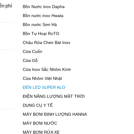
ễn phí
Bồn Nước inox Dapha
Bồn nước inox Hwata
Bồn nước Sơn Hà
Bồn Tự Hoại RoTO
Chậu Rửa Chén Bát Inox
Cửa Cuốn
Cửa Gỗ
Cửa Inox Sắc Nhôm Kính
Cửa Nhôm Việt Nhật
ĐÈN LED SUPER ALO
ĐIỆN NĂNG LƯỢNG MẶT TRỜI
DỤNG CỤ Y TẾ
MÁY BƠM ĐỊNH LƯỢNG HANNA
MÁY BƠM NƯỚC
MÁY BƠM RỬA XE