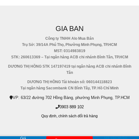
GIA BAN
Công ty TNHH Alo Mua Bán
Trụ Sở: 39/14A Phú Thọ, Phường Minh Phụng, TP.HCM
MST: 0314983819
STK: 260613369 – Tại ngân hàng ACB chi nhánh Bình Tân, TP.HCM
DƯƠNG THỊ HỒNG STK 147197419 tại ngân hàng ACB chi nhánh Bình
Tân
DƯƠNG THỊ HỒNG Tài khoản số: 060144118823
Tại ngân hàng Sacombank CN Bình Tây, TP. Hồ Chí Minh
VP: 63/22 đường 702 Hồng Bàng, phường Minh Phụng, TP.HCM
0903 889 102
Quy định,
chính sách đổi trả hàng
Giá
Mã sản phẩm