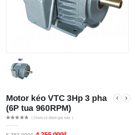
Motor kéo VTC 3Hp 3 pha
(6P tua 960RPM)
( Chưa có đánh giá nào. )
0
out of 5
4,255,000
₫