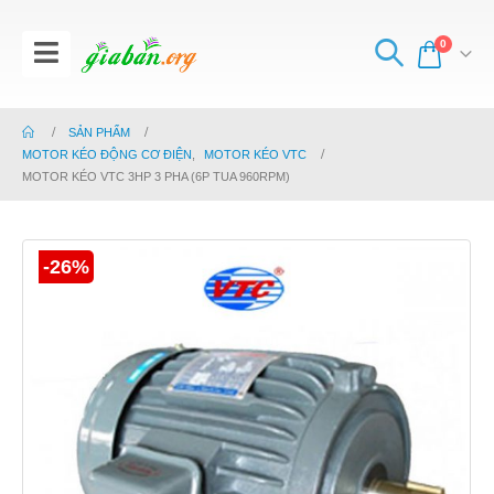
0
SẢN PHẨM
MOTOR KÉO ĐỘNG CƠ ĐIỆN
,
MOTOR KÉO VTC
MOTOR KÉO VTC 3HP 3 PHA (6P TUA 960RPM)
-26%