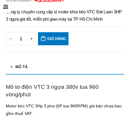
5,787,000
₫
Công ty chuyên cung cấp sỉ motor khía kéo VTC Đài Loan 3HP
3 ngựa giá tốt, miễn phí giao máy tại TP Hồ Chí Minh
GIỎ HÀNG
MÔ TẢ
Mô tơ điện VTC 3 ngựa 380v tua 960
vòng/phút
Motor kéo VTC 3Hp 3 pha (6P tua 960RPM) giá bán chưa bao
gồm thuế VAT.