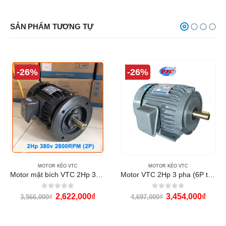
SẢN PHẨM TƯƠNG TỰ
-26%
-26%
MOTOR KÉO VTC
MOTOR KÉO VTC
Motor mặt bích VTC 2Hp 380v (2P tua 2800 RPM)
Motor VTC 2Hp 3 pha (6P tua 960RPM)
0
out of 5
0
out of 5
2,622,000
₫
3,454,000
₫
3,566,000
₫
4,697,000
₫