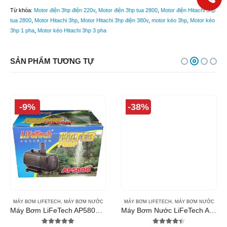
Từ khóa:
Motor điện 3hp điện 220v
,
Motor điện 3hp tua 2800
,
Motor điện Hitachi 3hp
tua 2800
,
Motor Hitachi 3hp
,
Motor Hitachi 3hp điện 380v
,
motor kéo 3hp
,
Motor kéo
3hp 1 pha
,
Motor kéo Hitachi 3hp 3 pha
SẢN PHẨM TƯƠNG TỰ
-9%
-38%
MÁY BƠM LIFETECH
,
MÁY BƠM NƯỚC
MÁY BƠM LIFETECH
,
MÁY BƠM NƯỚC
Máy Bơm LiFeTech AP5800 (360W)
Máy Bơm Nước LiFeTech AP10000 (360W)