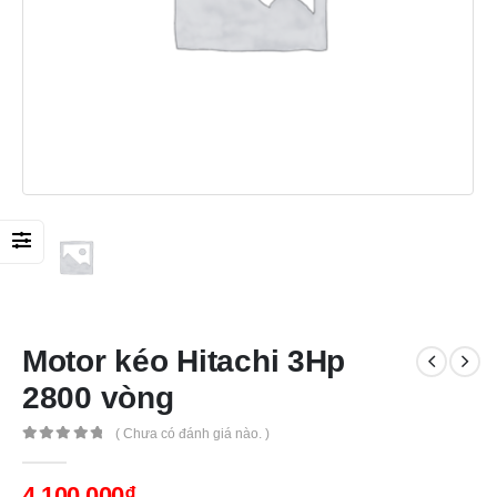
Motor kéo Hitachi 3Hp
2800 vòng
( Chưa có đánh giá nào. )
0
out of 5
4,100,000
₫