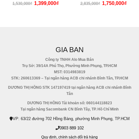
5.00
out of 5
4.33
out of 5
1,399,000
₫
1,750,000
₫
1,530,000
₫
2,835,000
₫
GIA BAN
Công ty TNHH Alo Mua Bán
Trụ Sở: 39/14A Phú Thọ, Phường Minh Phụng, TP.HCM
MST: 0314983819
STK: 260613369 – Tại ngân hàng ACB chi nhánh Bình Tân, TP.HCM
DƯƠNG THỊ HỒNG STK 147197419 tại ngân hàng ACB chi nhánh Bình
Tân
DƯƠNG THỊ HỒNG Tài khoản số: 060144118823
Tại ngân hàng Sacombank CN Bình Tây, TP. Hồ Chí Minh
VP: 63/22 đường 702 Hồng Bàng, phường Minh Phụng, TP.HCM
0903 889 102
Quy định,
chính sách đổi trả hàng