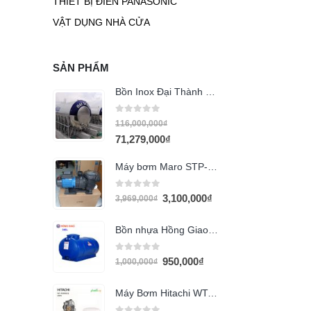
THIẾT BỊ ĐIÊN PANASONIC
VẬT DỤNG NHÀ CỬA
SẢN PHẨM
Bồn Inox Đại Thành 20m3 ngang
0
out of 5
116,000,000
₫
71,279,000
₫
Máy bơm Maro STP-150
0
out of 5
3,100,000
₫
3,969,000
₫
Bồn nhựa Hồng Giao 300l ngang
0
out of 5
950,000
₫
1,000,000
₫
Máy Bơm Hitachi WT-P200GX2