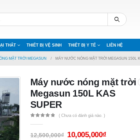
ẠI THẤT
THIẾT BỊ VỆ SINH
THIẾT BỊ Y TẾ
LIÊN HỆ
ÓNG MẶT TRỜI MEGASUN
MÁY NƯỚC NÓNG MẶT TRỜI MEGASUN 150L 
Máy nước nóng mặt trời
Megasun 150L KAS
SUPER
( Chưa có đánh giá nào. )
0
out of 5
10,005,000
₫
12,500,000
₫