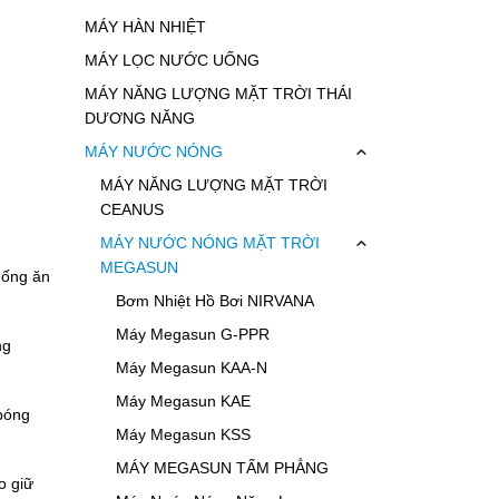
MÁY HÀN NHIỆT
MÁY LỌC NƯỚC UỐNG
MÁY NĂNG LƯỢNG MẶT TRỜI THÁI
DƯƠNG NĂNG
MÁY NƯỚC NÓNG
MÁY NĂNG LƯỢNG MẶT TRỜI
CEANUS
MÁY NƯỚC NÓNG MẶT TRỜI
MEGASUN
hống ăn
Bơm Nhiệt Hồ Bơi NIRVANA
Máy Megasun G-PPR
ng
Máy Megasun KAA-N
Máy Megasun KAE
bóng
Máy Megasun KSS
MÁY MEGASUN TẤM PHẲNG
o giữ