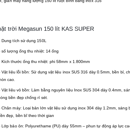
giàn máy năng lượng 150 lít ruột bình bằng inox 316
mặt trời Megasun 150 lít KAS SUPER
 Dung tích sử dụng 150L
 số lượng ống thu nhiệt: 14 ống
 Kích thước ống thu nhiệt: phi 58mm x 1.800mm
 Vật liệu lỗi bồn: Sử dụng vật liệu inox SUS 316 dày 0.5mm, bền bỉ, c
mòn cao.
 Vật liệu vỏ bồn: Làm bằng nguyên liệu Inox SUS 304 dày 0.4mm, sá
óng bền đẹp chống rỉ sét.
 Chân máy: Loại bản lớn vật liệu sử dụng inox 304 dày 1.2mm, sáng 
ền đẹp, bền bĩ theo thời gian
 Lớp bảo ôn: Polyurethame (PU) dày 55mm – phun tự động áp lực ca