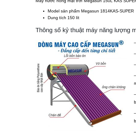
Máy nước nóng mặt trời Megasun 150L KAS SUPER, 
Model sản phẩm Megasun 1814KAS-SUPER
Dung tích 150 lít
Thông số kỷ thuật máy năng lượng 
–
–
–
–
–
b
–
b
–