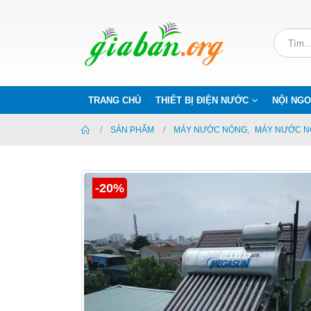
TRANG CHỦ
THIẾT BỊ ĐIỆN NƯỚC
NỘI NGO
SẢN PHẨM
MÁY NƯỚC NÓNG
,
MÁY NƯỚC N
-20%