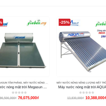
%
-25%
NG THÁI DƯƠNG NĂNG ECO
GASUN TẤM PHẲNG
,
MÁY NƯỚC NÓNG MẶT TRỜI MEGASUN
Máy nước nóng mặt trời Megasun MGS1000CA
Máy nước nóng mặt trời AQU
0
out of 5
0
out of 5
76,075,000
₫
10,388,000
90,500,000
₫
13,830,000
₫