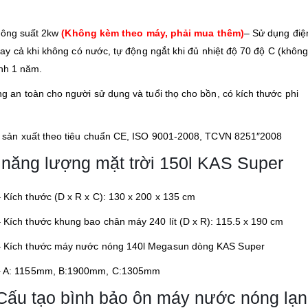
 công suất 2kw
(Không kèm theo máy, phải mua thêm)
– Sử dụng điệ
y cả khi không có nước, tự động ngắt khi đủ nhiệt độ 70 độ C (khôn
ành 1 năm.
an toàn cho người sử dụng và tuổi thọ cho bồn, có kích thước phi
c sản xuất theo tiêu chuẩn CE, ISO 9001-2008, TCVN 8251″2008
 năng lượng mặt trời 150l KAS Super
–
Kích thước (D x R x C): 130 x 200 x 135 cm
 Kích thước khung bao chân máy 240 lít (D x R): 115.5 x 190 cm
– Kích thước máy nước nóng 140l Megasun dòng KAS Super
+ A: 1155mm, B:1900mm, C:1305mm
Cấu tạo bình bảo ôn máy nước nóng lạ