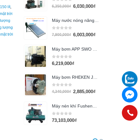
0
out of 5
6,030,000
₫
6,350,000
₫
50 lít
,
ặt trời
Máy nước nóng năng lượng mặt trời Megasun 120l KAE
 lượng
g lượng
0
out of 5
6,003,000
₫
mặt trời
7,900,000
₫
l
Máy bơm APP SWO 320T (3HP)
0
out of 5
6,219,000
₫
Máy bơm RHEKEN JLM80-800A (800w)
0
out of 5
2,885,000
₫
4,340,000
₫
Máy nén khí Fusheng HTA-100 (10Hp)
0
out of 5
73,103,000
₫