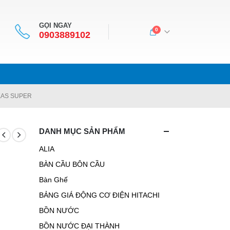
GỌI NGAY
0
0903889102
KAS SUPER
DANH MỤC SẢN PHẨM
ALIA
BÀN CẦU BÔN CẦU
Bàn Ghế
BẢNG GIÁ ĐỘNG CƠ ĐIỆN HITACHI
BỒN NƯỚC
BỒN NƯỚC ĐẠI THÀNH