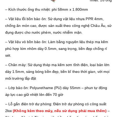
nhiệt: 18 ống
– Kích thước ống thu nhiệt: phi 58mm x 1.800mm
– Vật liệu lỗi bồn bảo ôn: Sử dụng vật liệu nhựa PPR 4mm,
chống ăn mòn cao, được sản xuất theo công nghệ Châu Âu, sử
đụng được cho nước phèm, nước nhiễm mặn.
– Vật liệu vỏ bồn bảo ôn: Làm bằng nguyên liệu thép mạ kẽm
phủ hợp kim nhôm dày 0.5mm, sang trọng, bền đẹp chống rỉ
sét.
– Chân máy: Sử dụng thép mạ kẽm sơn tĩnh điện, loại bản lớn
dày 1.5mm, sáng bóng bền đẹp, bền bĩ theo thời gian, với mọi
môi trường lắp đặt
– Lớp bảo ôn: Polyurethame (PU) dày 55mm – phun tự động
áp lực cao giữ nhiệt lên đến 70 giờ
– Lỗ gắn điện trở dự phòng: Điện trở dự phòng có công suất
2kw
(Không kèm theo máy, nếu sử dụng phải mua thêm)
–