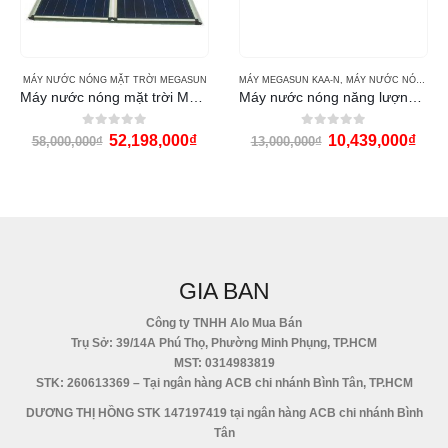
 ECO
MÁY NƯỚC NÓNG MẶT TRỜI MEGASUN
,
MÁY NƯỚC NÓNG THÁI DƯƠNG NĂNG ECO
MÁY MEGASUN KAA-N
,
MÁY NƯỚC NÓNG MẶT TRỜI MEGASUN
Máy nước nóng mặt trời Megasun ST300
Máy nước nóng năng lượng mặt trời Megasun 200l KAA-N
0
out of 5
0
out of 5
52,198,000
₫
10,439,000
₫
58,000,000
₫
13,000,000
₫
GIA BAN
Công ty TNHH Alo Mua Bán
Trụ Sở: 39/14A Phú Thọ, Phường Minh Phụng, TP.HCM
MST: 0314983819
STK: 260613369 – Tại ngân hàng ACB chi nhánh Bình Tân, TP.HCM
DƯƠNG THỊ HỒNG STK 147197419 tại ngân hàng ACB chi nhánh Bình
Tân