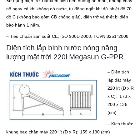
Sử dụng điện trở Titanium siêu bền chống ăn mòn, chống cháy
nổ ngay cả khi không có nước, tự động ngắt khi đủ nhiệt độ 70
độ C (không bao gồm CB chống giật), điện trở và thết bị điện
bào hành 1 năm.
– Tiêu chuẩn sản xuất CE, ISO 9001-2008, TCVN 8251″2008
Diện tích lắp bình nước nóng năng
lượng mặt trời 220l Megasun G-PPR
–
Diện tích
lắp đặt máy
220 lít (D x R
x C): 173 x
200 x 135
(cm)
– Kích thước
khung bao chân máy 220 lít (D x R): 159 x 190 (cm)