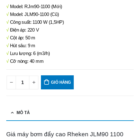
√
Model: RJm90-1100 (Mới)
√
Model: JLM90-1100 (Cũ)
√
Công suất: 1100 W (1,5HP)
√
Điện áp: 220 V
√
Cột áp: 50 m
√
Hút sâu: 9 m
√
Lưu lượng: 6 (m3/h)
√
Cỡ nòng: 40 mm
GIỎ HÀNG
MÔ TẢ
Giá máy bơm đẩy cao Rheken JLM90 1100