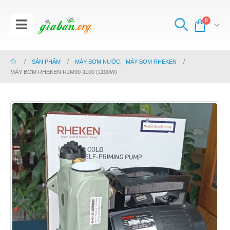
0
SẢN PHẨM
MÁY BƠM NƯỚC
,
MÁY BƠM RHEKEN
MÁY BƠM RHEKEN RJM90-1100 (1100W)