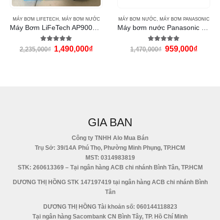
MÁY BƠM NƯỚC
,
MÁY BƠM PANASONIC
MÁY BƠM NƯỚC
,
MÁY THỔI KHÍ RESUN
Máy bơm nước Panasonic GP-129JXK
Máy bơm con sò Resun GF1100 (1100w)
5.00
out of 5
5.00
out of 5
959,000
₫
3,894,000
₫
1,470,000
₫
5,841,000
₫
GIA BAN
Công ty TNHH Alo Mua Bán
Trụ Sở: 39/14A Phú Thọ, Phường Minh Phụng, TP.HCM
MST: 0314983819
STK: 260613369 – Tại ngân hàng ACB chi nhánh Bình Tân, TP.HCM
DƯƠNG THỊ HỒNG STK 147197419 tại ngân hàng ACB chi nhánh Bình
Tân
DƯƠNG THỊ HỒNG Tài khoản số: 060144118823
Tại ngân hàng Sacombank CN Bình Tây, TP. Hồ Chí Minh