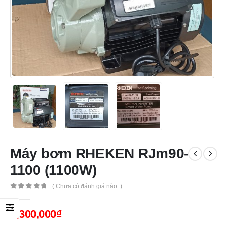
Máy bơm RHEKEN RJm90-
1100 (1100W)
( Chưa có đánh giá nào. )
0
out of 5
2,300,000
₫