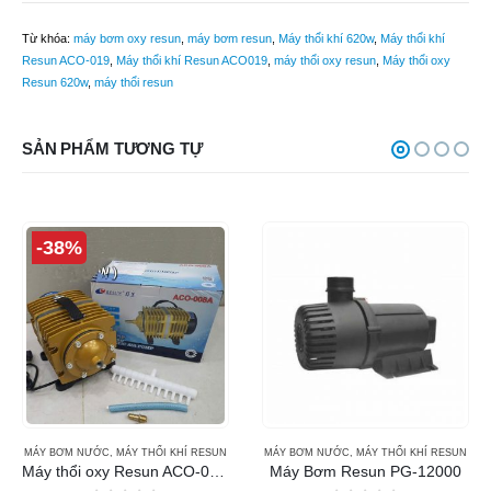
Từ khóa:
máy bơm oxy resun
,
máy bơm resun
,
Máy thổi khí 620w
,
Máy thổi khí
Resun ACO-019
,
Máy thổi khí Resun ACO019
,
máy thổi oxy resun
,
Máy thổi oxy
Resun 620w
,
máy thổi resun
SẢN PHẨM TƯƠNG TỰ
-38%
MÁY BƠM NƯỚC
,
MÁY THỔI KHÍ RESUN
MÁY BƠM NƯỚC
,
MÁY THỔI KHÍ RESUN
Máy thổi oxy Resun ACO-008A (160w)
Máy Bơm Resun PG-12000