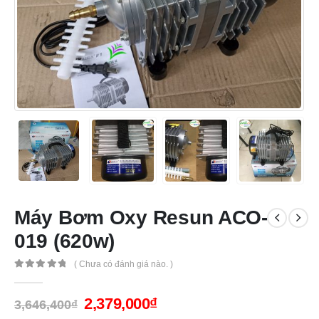
Máy Bơm Oxy Resun ACO-
019 (620w)
( Chưa có đánh giá nào. )
0
out of 5
2,379,000
₫
3,646,400
₫