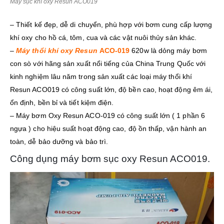
Máy sục khí oxy Resun ACO019
– Thiết kế đẹp, dễ di chuyển, phù hợp với bơm cung cấp lượng
khí oxy cho hồ cá, tôm, cua và các vật nuôi thủy sản khác.
–
Máy thổi khí oxy Resun
ACO-019
620w là dỏng máy bơm
con sò với hãng sản xuất nổi tiếng của China Trung Quốc với
kinh nghiệm lâu năm trong sản xuất các loại máy thổi khí
Resun ACO019 có công suất lớn, độ bền cao, hoạt động êm ái,
ổn định, bền bỉ và tiết kiệm điện.
– Máy bơm Oxy Resun ACO-019 có công suất lớn ( 1 phần 6
ngựa ) cho hiệu suất hoạt động cao, độ ồn thấp, vận hành an
toàn, dễ bảo dưỡng và bảo trì.
Công dụng máy bơm sục oxy Resun ACO019.