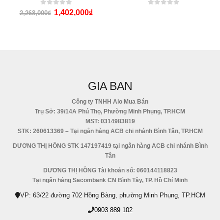
0
out of 5
0
out of 5
1,402,000
₫
2,268,000
₫
GIA BAN
Công ty TNHH Alo Mua Bán
Trụ Sở: 39/14A Phú Thọ, Phường Minh Phụng, TP.HCM
MST: 0314983819
STK: 260613369 – Tại ngân hàng ACB chi nhánh Bình Tân, TP.HCM
DƯƠNG THỊ HỒNG STK 147197419 tại ngân hàng ACB chi nhánh Bình
Tân
DƯƠNG THỊ HỒNG Tài khoản số: 060144118823
Tại ngân hàng Sacombank CN Bình Tây, TP. Hồ Chí Minh
VP: 63/22 đường 702 Hồng Bàng, phường Minh Phụng, TP.HCM
0903 889 102