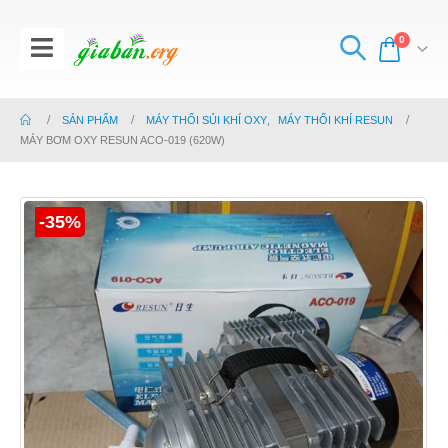
0
SẢN PHẨM
MÁY THỔI SỦI KHÍ OXY
,
MÁY THỔI KHÍ RESUN
MÁY BƠM OXY RESUN ACO-019 (620W)
-35%