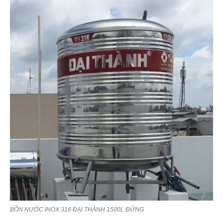
BỒN NƯỚC INOX 316 ĐẠI THÀNH 1500L ĐỨNG