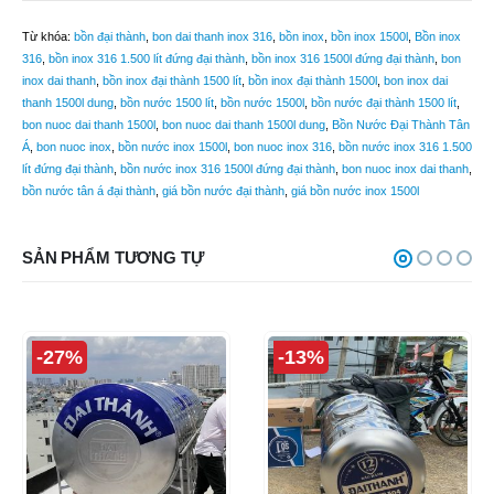
Từ khóa:
bồn đại thành
,
bon dai thanh inox 316
,
bồn inox
,
bồn inox 1500l
,
Bồn inox
316
,
bồn inox 316 1.500 lít đứng đại thành
,
bồn inox 316 1500l đứng đại thành
,
bon
inox dai thanh
,
bồn inox đại thành 1500 lít
,
bồn inox đại thành 1500l
,
bon inox dai
thanh 1500l dung
,
bồn nước 1500 lít
,
bồn nước 1500l
,
bồn nước đại thành 1500 lít
,
bon nuoc dai thanh 1500l
,
bon nuoc dai thanh 1500l dung
,
Bồn Nước Đại Thành Tân
Á
,
bon nuoc inox
,
bồn nước inox 1500l
,
bon nuoc inox 316
,
bồn nước inox 316 1.500
lít đứng đại thành
,
bồn nước inox 316 1500l đứng đại thành
,
bon nuoc inox dai thanh
,
bồn nước tân á đại thành
,
giá bồn nước đại thành
,
giá bồn nước inox 1500l
SẢN PHẨM TƯƠNG TỰ
-27%
-13%