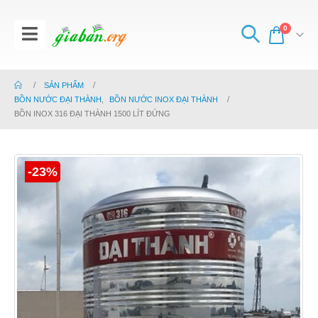
0
SẢN PHẨM
BỒN NƯỚC ĐẠI THÀNH
,
BỒN NƯỚC INOX ĐẠI THÀNH
BỒN INOX 316 ĐẠI THÀNH 1500 LÍT ĐỨNG
-23%