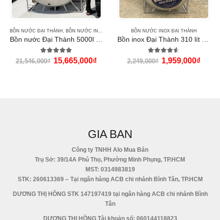
BỒN NƯỚC ĐẠI THÀNH
,
BỒN NƯỚC INOX ĐẠI THÀNH
BỒN NƯỚC INOX ĐẠI THÀNH
Bồn nước Đại Thành 5000l ngang
Bồn inox Đại Thành 310 lít ngang
5.00
out of 5
4.50
out of 5
15,665,000
₫
1,959,000
₫
21,546,000
₫
2,249,000
₫
GIA BAN
Công ty TNHH Alo Mua Bán
Trụ Sở: 39/14A Phú Thọ, Phường Minh Phụng, TP.HCM
MST: 0314983819
STK: 260613369 – Tại ngân hàng ACB chi nhánh Bình Tân, TP.HCM
DƯƠNG THỊ HỒNG STK 147197419 tại ngân hàng ACB chi nhánh Bình
Tân
DƯƠNG THỊ HỒNG Tài khoản số: 060144118823