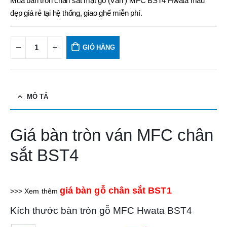
Mua bàn tròn chân sắt mặt gỗ (Ván ) MFC BST4 Hwata mẫu
đẹp giá rẻ tại hệ thống, giao ghế miễn phí.
GIỎ HÀNG
MÔ TẢ
Giá bàn tròn ván MFC chân
sắt BST4
giá bàn gỗ chân sắt BST1
>>> Xem thêm
Kích thước bàn tròn gỗ MFC Hwata BST4