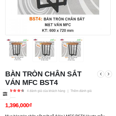
BÀN TRÒN CHÂN SẮT
VÁN MFC BST4
4
đánh giá của khách hàng
|
Thêm đánh giá
4.50
out of 5
1,396,000
₫