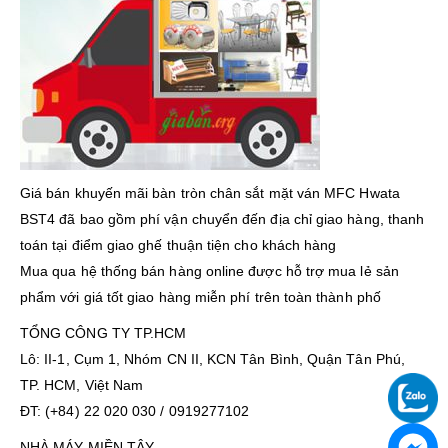
Giá bán khuyến mãi bàn tròn chân sắt mặt ván MFC Hwata
BST4 đã bao gồm phí vận chuyển đến địa chỉ giao hàng, thanh
toán tại điểm giao ghế thuận tiện cho khách hàng
Mua qua hệ thống bán hàng online được hỗ trợ mua lẻ sản
phẩm với giá tốt giao hàng miễn phí trên toàn thành phố
TỔNG CÔNG TY TP.HCM
Lô: II-1, Cụm 1, Nhóm CN II, KCN Tân Bình, Quận Tân Phú,
TP. HCM, Việt Nam
ĐT: (+84) 22 020 030 / 0919277102
NHÀ MÁY MIỀN TÂY