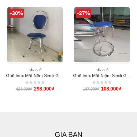
-30%
-27%
BÀN GHẾ
BÀN GHẾ
Ghế Inox Mặt Nệm Simili GX20
Ghế Inox Mặt Niệm Simili GD-05
0
out of 5
0
out of 5
298,000
₫
108,000
₫
424,000
₫
147,000
₫
GIA BAN