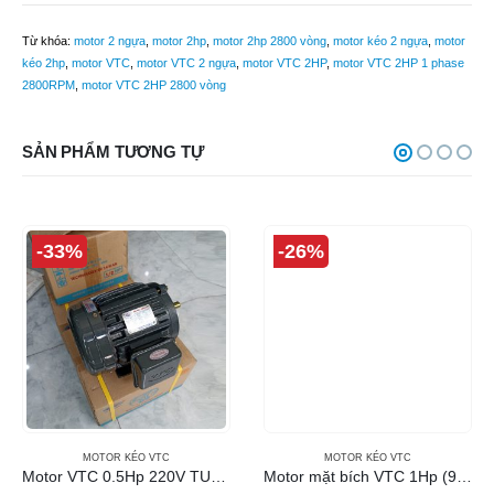
Từ khóa:
motor 2 ngựa
,
motor 2hp
,
motor 2hp 2800 vòng
,
motor kéo 2 ngựa
,
motor
kéo 2hp
,
motor VTC
,
motor VTC 2 ngựa
,
motor VTC 2HP
,
motor VTC 2HP 1 phase
2800RPM
,
motor VTC 2HP 2800 vòng
SẢN PHẨM TƯƠNG TỰ
-33%
-26%
MOTOR KÉO VTC
MOTOR KÉO VTC
Motor VTC 0.5Hp 220V TUA 1450
Motor mặt bích VTC 1Hp (960RPM)