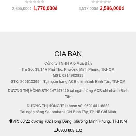
0
out of 5
0
out of 5
1,770,000
₫
2,586,000
₫
2,655,000
₫
3,517,000
₫
GIA BAN
Công ty TNHH Alo Mua Bán
Trụ Sở: 39/14A Phú Thọ, Phường Minh Phụng, TP.HCM
MST: 0314983819
STK: 260613369 – Tại ngân hàng ACB chi nhánh Bình Tân, TP.HCM
DƯƠNG THỊ HỒNG STK 147197419 tại ngân hàng ACB chi nhánh Bình
Tân
DƯƠNG THỊ HỒNG Tài khoản số: 060144118823
Tại ngân hàng Sacombank CN Bình Tây, TP. Hồ Chí Minh
VP: 63/22 đường 702 Hồng Bàng, phường Minh Phụng, TP.HCM
0903 889 102