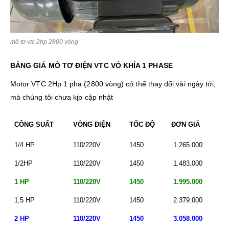
mô tơ vtc 2hp 2800 vóng
BẢNG GIÁ
MÔ TƠ ĐIỆN VTC VỎ KHÍA 1 PHASE
Motor VTC 2Hp 1 pha (2800 vòng) có thể thay đổi vài ngày tới,
mà chúng tôi chưa kịp cập nhật
CÔNG SUẤT
VÒNG ĐIỆN
TỐC ĐỘ
ĐƠN GIÁ
1/4 HP
110/220V
1450
1.265.000
1/2HP
110/220V
1450
1.483.000
1 HP
110/220V
1450
1.995.000
1,5 HP
110/220V
1450
2.379.000
2 HP
110/220V
1450
3.058.000