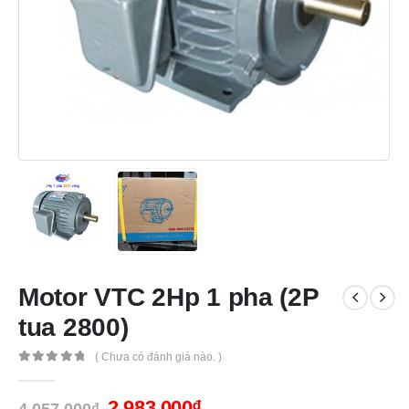
Motor VTC 2Hp 1 pha (2P
tua 2800)
( Chưa có đánh giá nào. )
0
out of 5
2,983,000
₫