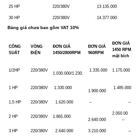
25 HP
220/380V
13.135.000
30 HP
220/380V
14.377.000
Bảng giá chưa bao gồm VAT 10%
ĐƠN GIÁ
CÔNG
VÒNG
ĐƠN GIÁ
ĐƠN GIÁ
1450 RPM
SUẤT
ĐiỆN
1450/2800RPM
960RPM
mặt bích
1/2HP
220/380V
1.335.000
1.175.000
1.030.000/1.230.
1 HP
220/380V
1.330.000
1.485.000
1.900.000
1,5 HP
220/380V
1.620.000
–
–
2.050.00
2 HP
220/380V
1.865.000
2.640.000
–
3 HP
220/380V
2.640.000
3.210.000
–