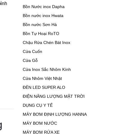
bình
Bồn Nước inox Dapha
Bồn nước inox Hwata
Bồn nước Sơn Hà
Bồn Tự Hoại RoTO
Chậu Rửa Chén Bát Inox
Cửa Cuốn
Cửa Gỗ
Cửa Inox Sắc Nhôm Kính
Cửa Nhôm Việt Nhật
ĐÈN LED SUPER ALO
ĐIỆN NĂNG LƯỢNG MẶT TRỜI
DỤNG CỤ Y TẾ
MÁY BƠM ĐỊNH LƯỢNG HANNA
g
MÁY BƠM NƯỚC
MÁY BƠM RỬA XE