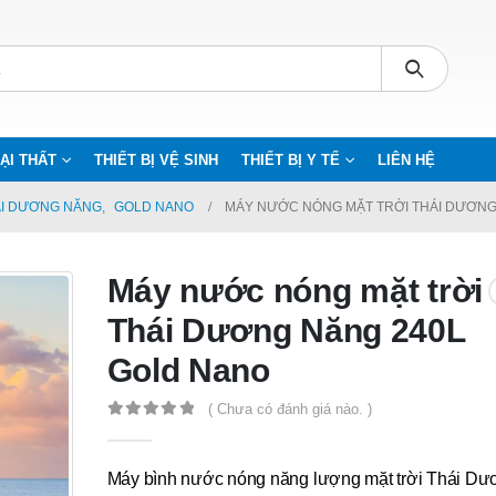
ẠI THẤT
THIẾT BỊ VỆ SINH
THIẾT BỊ Y TẾ
LIÊN HỆ
ÁI DƯƠNG NĂNG
,
GOLD NANO
MÁY NƯỚC NÓNG MẶT TRỜI THÁI DƯƠNG
Máy nước nóng mặt trời
Thái Dương Năng 240L
Gold Nano
( Chưa có đánh giá nào. )
0
out of 5
Máy bình nước nóng năng lượng mặt trời Thái Dư