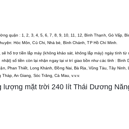
g quận : 1, 2, 3, 4, 5, 6, 7, 8, 9, 10, 11, 12, Bình Thạnh, Gò Vấp, B
 huyện: Hóc Môn, Củ Chi, Nhà bè, Bình Chánh, TP Hồ Chí Minh.
, sẽ hổ trợ tiền lắp máy (không khảo sát, không lắp máy) ngày tính từ
hật) số tiền còn lại nhận ngay tại vi trí giao bồn như các tỉnh : Bình
uận, Phan Thiết, Long Khánh, Đồng Nai, Bà Rịa, Vũng Tàu, Tây Ninh,
 Tháp, An Giang, Sóc Trăng, Cà Mau, v.v.v.
lượng mặt trời 240 lít Thái Dương Năn