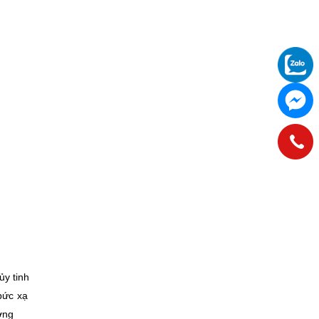
ủy tinh
bức xạ
ợng