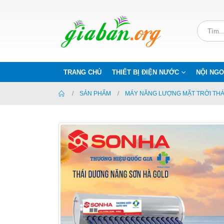
TRANG CHỦ
THIẾT BỊ ĐIỆN NƯỚC
NỘI NGO
SẢN PHẨM
MÁY NĂNG LƯỢNG MẶT TRỜI TH