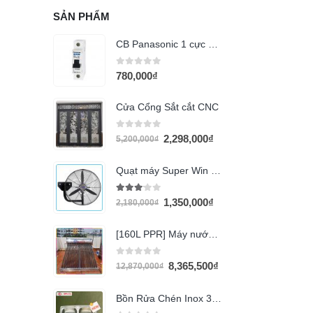
SẢN PHẨM
CB Panasonic 1 cực 100A BBD110011C
0
out of 5
780,000
₫
Cửa Cổng Sắt cắt CNC
0
out of 5
2,298,000
₫
5,200,000
₫
Quạt máy Super Win SPW-600TW
3.00
out of 5
1,350,000
₫
2,180,000
₫
[160L PPR] Máy nước nóng OCEANUS
0
out of 5
8,365,500
₫
12,870,000
₫
Bồn Rửa Chén Inox 304 Hwata BD2