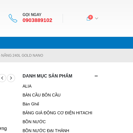
GỌI NGAY
0
0903889102
 NĂNG 240L GOLD NANO
DANH MỤC SẢN PHẨM
ALIA
BÀN CẦU BÔN CẦU
Bàn Ghế
BẢNG GIÁ ĐỘNG CƠ ĐIỆN HITACHI
BỒN NƯỚC
ơng
BỒN NƯỚC ĐẠI THÀNH