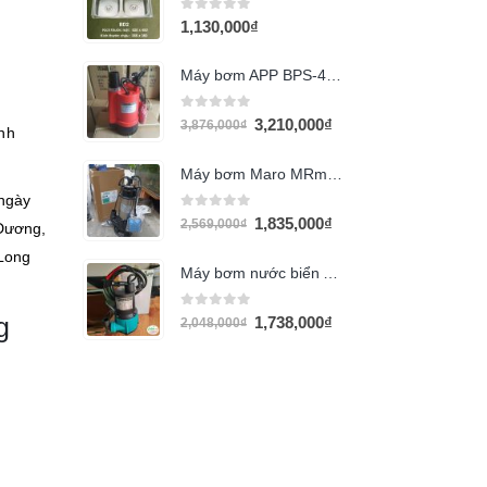
0
out of 5
1,130,000
₫
Máy bơm APP BPS-400A 400w
0
out of 5
3,210,000
₫
3,876,000
₫
ình
Máy bơm Maro MRm 250F 250w
 ngày
0
out of 5
1,835,000
₫
2,569,000
₫
 Dương,
 Long
Máy bơm nước biển APP BPS-200S
0
out of 5
g
1,738,000
₫
2,048,000
₫