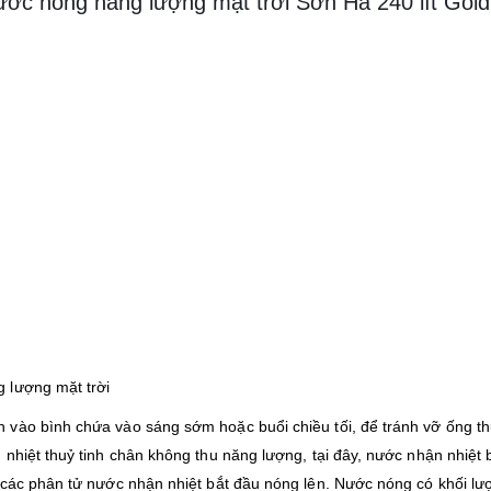
ước nóng năng lượng mặt trời Sơn Hà 240 lít Gold
 lượng mặt trời
vào bình chứa vào sáng sớm hoặc buổi chiều tối, để tránh vỡ ống th
nhiệt thuỷ tinh chân không thu năng lượng, tại đây, nước nhận nhiệt 
 các phân tử nước nhận nhiệt bắt đầu nóng lên. Nước nóng có khối lư