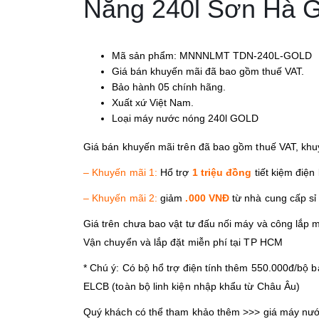
Năng 240l Sơn Hà
Mã sản phẩm: MNNNLMT TDN-240L-GOLD
Giá bán khuyến mãi đã bao gồm thuế VAT.
Bảo hành 05 chính hãng.
Xuất xứ Việt Nam.
Loại máy nước nóng 240l GOLD
Giá bán khuyến mãi trên đã bao gồm thuế VAT, khu
– Khuyến mãi 1:
Hổ trợ
1 triệu đồng
tiết kiệm điện
– Khuyến mãi 2:
giảm
.000 VNĐ
từ nhà cung cấp sỉ
Giá trên chưa bao vật tư đấu nối máy và công lắp m
Vận chuyển và lắp đặt miễn phí tại TP HCM
* Chú ý: Có bộ hổ trợ điện tính thêm 550.000đ/bộ bao 
ELCB (toàn bộ linh kiện nhập khẩu từ Châu Âu)
Quý khách có thể tham khảo thêm >>> giá máy nước