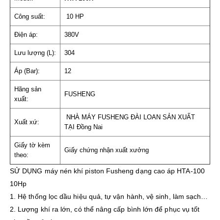
Công suất:
10 HP
Điện áp:
380V
Lưu lượng (L):
304
Áp (Bar):
12
Hãng sản
FUSHENG
xuất:
NHÀ MÁY FUSHENG ĐÀI LOAN SẢN XUẤT
Xuất xứ:
TẠI Đồng Nai
Giấy tờ kèm
Giấy chứng nhận xuất xưởng
theo:
SỬ DỤNG máy nén khí piston Fusheng dạng cao áp HTA-100
10Hp
1. Hệ thống lọc dầu hiệu quả, tự vận hành, vệ sinh, làm sạch…
2. Lượng khí ra lớn, có thể nâng cấp bình lớn để phục vụ tốt