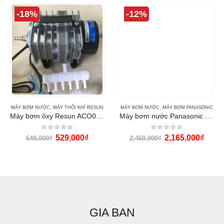
-18%
-12%
MÁY BƠM NƯỚC
,
MÁY THỔI KHÍ RESUN
MÁY BƠM NƯỚC
,
MÁY BƠM PANASONIC
Máy bơm ôxy Resun ACO003 (35w)
Máy bơm nước Panasonic A-130JACK
0
out of 5
0
out of 5
529,000
₫
2,165,000
₫
648,000
₫
2,460,000
₫
GIA BAN