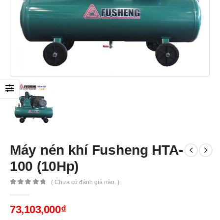
Máy nén khí Fusheng HTA-
100 (10Hp)
( Chưa có đánh giá nào. )
0
out of 5
73,103,000
₫