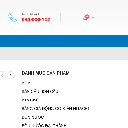
GỌI NGAY
0
0903889102
DANH MỤC SẢN PHẨM
ALIA
BÀN CẦU BÔN CẦU
Bàn Ghế
BẢNG GIÁ ĐỘNG CƠ ĐIỆN HITACHI
BỒN NƯỚC
BỒN NƯỚC ĐẠI THÀNH