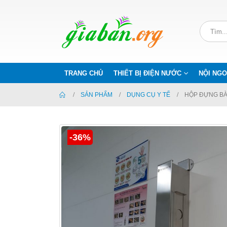
TRANG CHỦ
THIẾT BỊ ĐIỆN NƯỚC
NỘI NGO
SẢN PHẨM
DỤNG CỤ Y TẾ
HỘP ĐỰNG BÀ
-36%