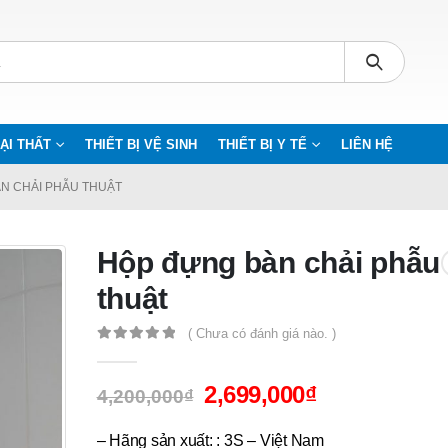
ẠI THẤT
THIẾT BỊ VỆ SINH
THIẾT BỊ Y TẾ
LIÊN HỆ
N CHẢI PHẪU THUẬT
Hộp đựng bàn chải phẫu
thuật
( Chưa có đánh giá nào. )
0
out of 5
2,699,000
₫
4,200,000
₫
– Hãng sản xuất: : 3S – Việt Nam