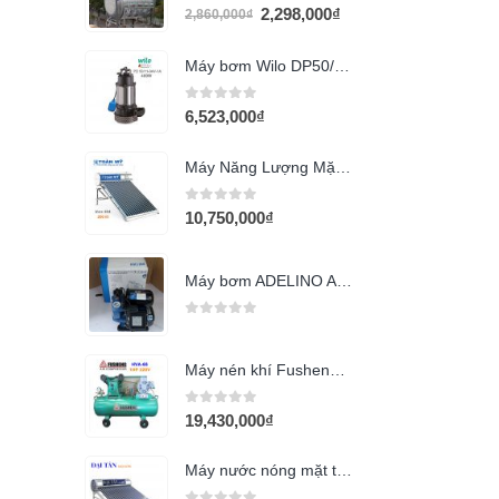
0
out of 5
2,298,000
₫
2,860,000
₫
Máy bơm Wilo DP50/11-04-V-1-A
0
out of 5
6,523,000
₫
Máy Năng Lượng Mặt Trời Toàn Mỹ 200L
0
out of 5
10,750,000
₫
Máy bơm ADELINO APS25-B 250w 220v
0
out of 5
Máy nén khí Fusheng HVA-65 (1Hp 220V)
0
out of 5
19,430,000
₫
Máy nước nóng mặt trời 200 lít Đại Tân