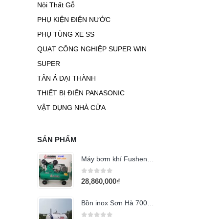
Nội Thất Gỗ
PHỤ KIỆN ĐIỆN NƯỚC
PHỤ TÙNG XE SS
QUẠT CÔNG NGHIỆP SUPER WIN
SUPER
TÂN Á ĐẠI THÀNH
THIẾT BỊ ĐIÊN PANASONIC
VẬT DỤNG NHÀ CỬA
SẢN PHẨM
Máy bơm khí Fusheng VA-80 (3Hp) (220v)
0
out of 5
28,860,000
₫
Bồn inox Sơn Hà 700L ngang