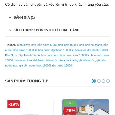
Có dịch vụ vẩn chuyển và kéo lên vị trí do khách hàng yêu cầu.
ĐÁNH GIÁ (1)
KÍCH THƯỚC BỒN 15.000 LÍT ĐẠI THÀNH
Từ khóa:
bình nước inox
,
bồn chứa nước
,
bồn inox 15000l
,
bon inox dai thanh
,
bồn
nước
,
bồn nước 15000 lít
,
bồn nước đại thành 15000 lit
,
bon nuoc dai thanh 15000l
,
Bồn Nước Đại Thành Tân Á
,
bon nuoc inox
,
bồn nước inox 15000 lít
,
bồn nước inox
15000l
,
bon nuoc inox dai thanh
,
bồn nước tân á đại thành
,
giá bồn nước
,
giá bồn
nước inox
,
giá bồn nước inox 15000l
,
téc nước 15000l
SẢN PHẨM TƯƠNG TỰ
HOT
-19%
-26%