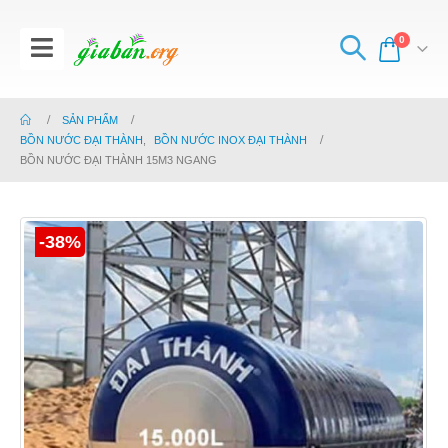
0
SẢN PHẨM
BỒN NƯỚC ĐẠI THÀNH
,
BỒN NƯỚC INOX ĐẠI THÀNH
BỒN NƯỚC ĐẠI THÀNH 15M3 NGANG
-38%