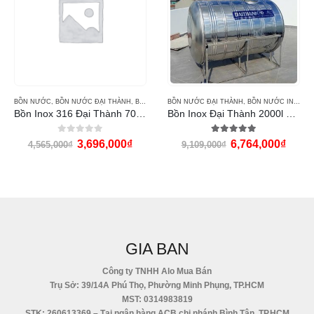
BỒN NƯỚC
,
BỒN NƯỚC ĐẠI THÀNH
,
BỒN NƯỚC INOX ĐẠI THÀNH
BỒN NƯỚC ĐẠI THÀNH
,
BỒN NƯỚC INOX ĐẠI THÀNH
Bồn Inox 316 Đại Thành 700L nằm
Bồn Inox Đại Thành 2000l ngang
0
out of 5
5.00
out of 5
3,696,000
₫
6,764,000
₫
4,565,000
₫
9,109,000
₫
GIA BAN
Công ty TNHH Alo Mua Bán
Trụ Sở: 39/14A Phú Thọ, Phường Minh Phụng, TP.HCM
MST: 0314983819
STK: 260613369 – Tại ngân hàng ACB chi nhánh Bình Tân, TP.HCM