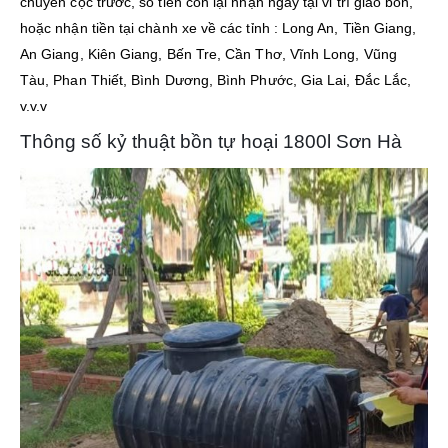
chuyển cọc trước, số tiền còn lại nhận ngay tại vi trí giao bồn,
hoặc nhận tiền tại chành xe về các tỉnh : Long An, Tiền Giang,
An Giang, Kiên Giang, Bến Tre, Cần Thơ, Vĩnh Long, Vũng
Tàu, Phan Thiết, Bình Dương, Bình Phước, Gia Lai, Đắc Lắc,
v.v.v
Thông số kỷ thuật bồn tự hoại 1800l Sơn Hà