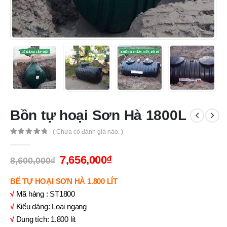
Bồn tự hoại Sơn Hà 1800L
( Chưa có đánh giá nào. )
0
out of 5
7,656,000
₫
8,600,000
₫
BỂ TỰ HOẠI SƠN HÀ 1.800 LÍT
√
Mã hàng : ST1800
√
Kiểu dáng: Loại ngang
√
Dung tích: 1.800 lít