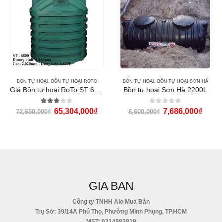
BỒN TỰ HOẠI
,
BỒN TỰ HOẠI ROTO
BỒN TỰ HOẠI
,
BỒN TỰ HOẠI SƠN HÀ
Giá Bồn tự hoại RoTo ST 6800L
Bồn tự hoại Sơn Hà 2200L
3.00
out of 5
0
out of 5
65,304,000
₫
7,686,000
₫
72,650,000
₫
8,600,000
₫
GIA BAN
Công ty TNHH Alo Mua Bán
Trụ Sở: 39/14A Phú Thọ, Phường Minh Phụng, TP.HCM
MST: 0314983819