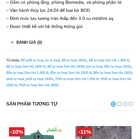
– Gồm có phòng lắng, phòng Biomedia, và phòng phân tử
– Vận hành thủy lực 24/24 để loại bỏ BOD
– Định mức lưu lượng tràn thấp đến 3.0 cu.mt/d/mt.sq.
– Được thiết kế với hệ thống thông gió.
ĐÁNH GIÁ (0)
Từ khóa:
Bể phốt tự hoại
,
be tu hoai
,
Bể tự hoại 1800L
,
Bể tự hoại Sơn Hà 1.800 lít
,
Bể tự hoại Sơn Hà 1800 lít
,
Bể tự hoại Sơn Hà 1800l
,
bon tu hoai
,
Bồn tự hoại 1800L
,
Bồn tự hoại Sơn Hà 1.800 lít
,
Bồn tự hoại Sơn Hà 1800 lít
,
Bồn tự hoại Sơn Hà 1800l
,
phốt tự hoại
,
phốt tự hoại 1800L
,
Phốt tự hoại Sơn Hà 1.800 lít
,
Phốt tự hoại Sơn Hà
1800 lít
,
Phốt tự hoại Sơn Hà 1800l
SẢN PHẨM TƯƠNG TỰ
-10%
-11%